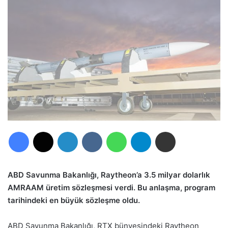
Facebook
X
LinkedIn
VKontakte
WhatsApp
Telegram
E-Posta ile paylaş
ABD Savunma Bakanlığı, Raytheon’a 3.5 milyar dolarlık
AMRAAM üretim sözleşmesi verdi. Bu anlaşma, program
tarihindeki en büyük sözleşme oldu.
ABD Savunma Bakanlığı, RTX bünyesindeki Raytheon