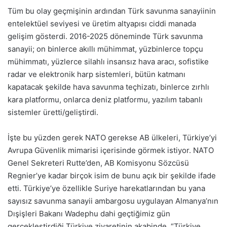
Tüm bu olay geçmişinin ardından Türk savunma sanayiinin
entelektüel seviyesi ve üretim altyapısı ciddi manada
gelişim gösterdi. 2016-2025 döneminde Türk savunma
sanayii; on binlerce akıllı mühimmat, yüzbinlerce topçu
mühimmatı, yüzlerce silahlı insansız hava aracı, sofistike
radar ve elektronik harp sistemleri, bütün katmanı
kapatacak şekilde hava savunma teçhizatı, binlerce zırhlı
kara platformu, onlarca deniz platformu, yazılım tabanlı
sistemler üretti/geliştirdi.
İşte bu yüzden gerek NATO gerekse AB ülkeleri, Türkiye’yi
Avrupa Güvenlik mimarisi içerisinde görmek istiyor. NATO
Genel Sekreteri Rutte’den, AB Komisyonu Sözcüsü
Regnier’ye kadar birçok isim de bunu açık bir şekilde ifade
etti. Türkiye’ye özellikle Suriye harekatlarından bu yana
sayısız savunma sanayii ambargosu uygulayan Almanya’nın
Dışişleri Bakanı Wadephu dahi geçtiğimiz gün
gerçekleştirdiği Türkiye ziyaretinin akabinde, “Türkiye,