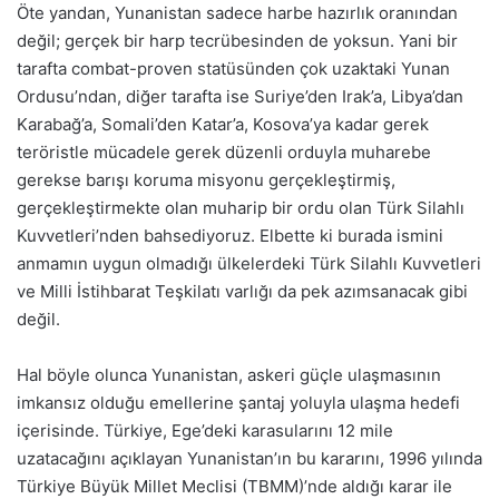
Öte yandan, Yunanistan sadece harbe hazırlık oranından
değil; gerçek bir harp tecrübesinden de yoksun. Yani bir
tarafta combat-proven statüsünden çok uzaktaki Yunan
Ordusu’ndan, diğer tarafta ise Suriye’den Irak’a, Libya’dan
Karabağ’a, Somali’den Katar’a, Kosova’ya kadar gerek
teröristle mücadele gerek düzenli orduyla muharebe
gerekse barışı koruma misyonu gerçekleştirmiş,
gerçekleştirmekte olan muharip bir ordu olan Türk Silahlı
Kuvvetleri’nden bahsediyoruz. Elbette ki burada ismini
anmamın uygun olmadığı ülkelerdeki Türk Silahlı Kuvvetleri
ve Milli İstihbarat Teşkilatı varlığı da pek azımsanacak gibi
değil.
Hal böyle olunca Yunanistan, askeri güçle ulaşmasının
imkansız olduğu emellerine şantaj yoluyla ulaşma hedefi
içerisinde. Türkiye, Ege’deki karasularını 12 mile
uzatacağını açıklayan Yunanistan’ın bu kararını, 1996 yılında
Türkiye Büyük Millet Meclisi (TBMM)’nde aldığı karar ile