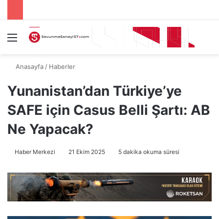
Menü
A
Anasayfa
/
Haberler
Yunanistan’dan Türkiye’ye
SAFE için Casus Belli Şartı: AB
Ne Yapacak?
Haber Merkezi
21 Ekim 2025
5 dakika okuma süresi