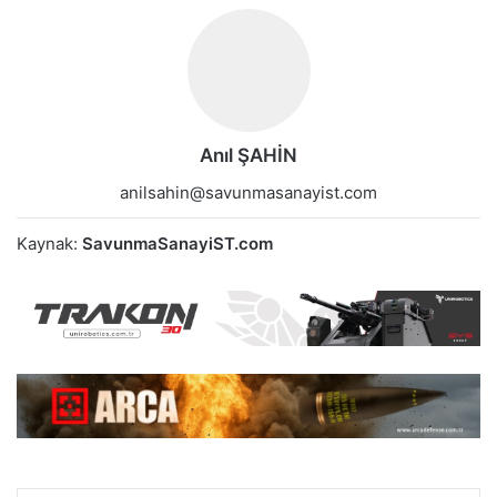
Anıl ŞAHİN
anilsahin@savunmasanayist.com
Kaynak:
SavunmaSanayiST.com