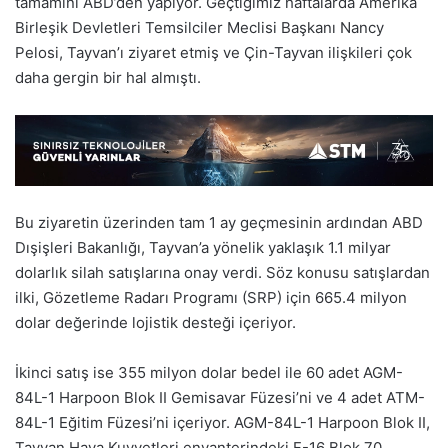
tamamını ABD’den yapıyor. Geçtiğimiz haftalarda Amerika
Birleşik Devletleri Temsilciler Meclisi Başkanı Nancy
Pelosi, Tayvan’ı ziyaret etmiş ve Çin-Tayvan ilişkileri çok
daha gergin bir hal almıştı.
Bu ziyaretin üzerinden tam 1 ay geçmesinin ardından ABD
Dışişleri Bakanlığı, Tayvan’a yönelik yaklaşık 1.1 milyar
dolarlık silah satışlarına onay verdi. Söz konusu satışlardan
ilki, Gözetleme Radarı Programı (SRP) için 665.4 milyon
dolar değerinde lojistik desteği içeriyor.
İkinci satış ise 355 milyon dolar bedel ile 60 adet AGM-
84L-1 Harpoon Blok II Gemisavar Füzesi’ni ve 4 adet ATM-
84L-1 Eğitim Füzesi’ni içeriyor. AGM-84L-1 Harpoon Blok II,
Tayvan Hava Kuvvetleri envanterindeki F-16 Blok 70