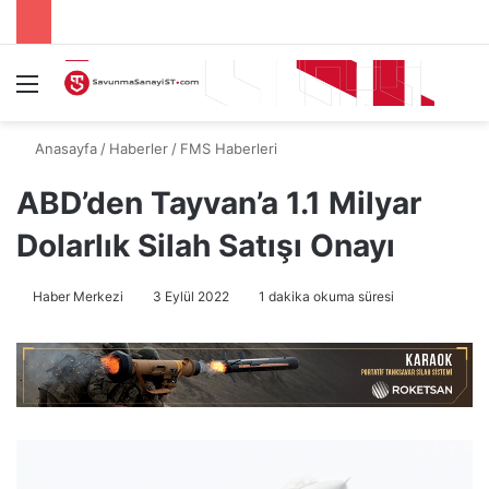
Menü
A
Anasayfa
/
Haberler
/
FMS Haberleri
ABD’den Tayvan’a 1.1 Milyar
Dolarlık Silah Satışı Onayı
Haber Merkezi
3 Eylül 2022
1 dakika okuma süresi