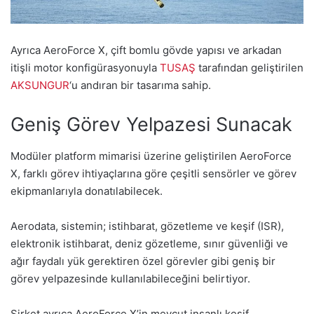
Ayrıca AeroForce X, çift bomlu gövde yapısı ve arkadan
itişli motor konfigürasyonuyla
TUSAŞ
tarafından geliştirilen
AKSUNGUR
‘u andıran bir tasarıma sahip.
Geniş Görev Yelpazesi Sunacak
Modüler platform mimarisi üzerine geliştirilen AeroForce
X, farklı görev ihtiyaçlarına göre çeşitli sensörler ve görev
ekipmanlarıyla donatılabilecek.
Aerodata, sistemin; istihbarat, gözetleme ve keşif (ISR),
elektronik istihbarat, deniz gözetleme, sınır güvenliği ve
ağır faydalı yük gerektiren özel görevler gibi geniş bir
görev yelpazesinde kullanılabileceğini belirtiyor.
Şirket ayrıca AeroForce X’in mevcut insanlı keşif