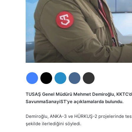
Facebook
X
LinkedIn
VKontakte
E-Posta ile paylaş
TUSAŞ Genel Müdürü Mehmet Demiroğlu, KKTC’d
SavunmaSanayiST’ye açıklamalarda bulundu.
Demiroğlu, ANKA-3 ve HÜRKUŞ-2 projelerinde testler
şekilde ilerlediğini söyledi.