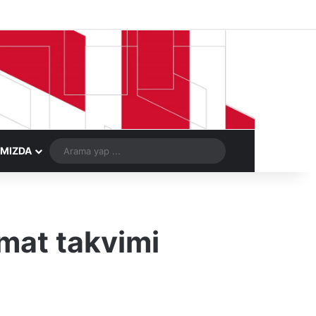
Facebook
X
LinkedIn
YouTube
Instagram
Telegram
Kayıt Ol
Rastgele Ma
Arama
IMIZDA
yap
...
mat takvimi