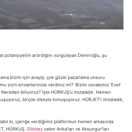
cat potansiyelini artırdığını vurgulayan Demiroğlu, şu
ri ama bizim için acayip, çok güzel pazarlama unsuru
ormu sizin envanterinize verdiniz mi?’ Bizim cevabımız ‘Evet’
r. Nereden biliyoruz? İşte HÜRKUŞ’u imzaladık. Hemen
nuşuyoruz, birçok ülkeyle konuşuyoruz. HÜRJET’i imzaladık,
 tabii ki, içeriğe verdiğimiz platformun hemen arkasında
RJET, HÜRKUŞ,
Gökbey
zaten Anka’ları ve Aksungur’ları