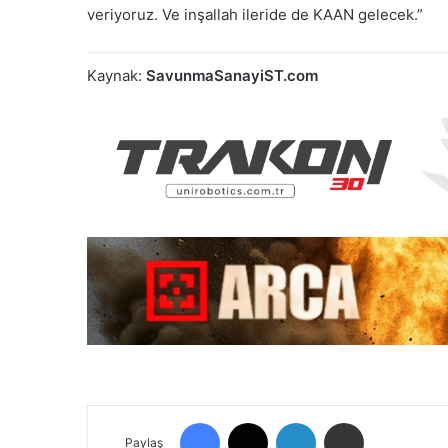
veriyoruz. Ve inşallah ileride de KAAN gelecek.”
Kaynak:
SavunmaSanayiST.com
Facebook
X
LinkedIn
E-Posta ile paylaş
Paylaş