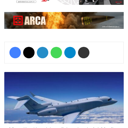
Facebook
X
LinkedIn
WhatsApp
Telegram
E-Posta ile paylaş
G
ü
n
e
y
K
o
r
e