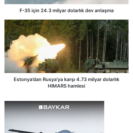
2
4
F-35 için 24.3 milyar dolarlık dev anlaşma
.
3
E
m
s
i
t
l
o
y
n
a
y
r
a
d
’
o
d
l
a
Estonya’dan Rusya'ya karşı 4.73 milyar dolarlık
a
n
HIMARS hamlesi
r
R
l
u
ı
s
k
y
d
a
e
'
v
y