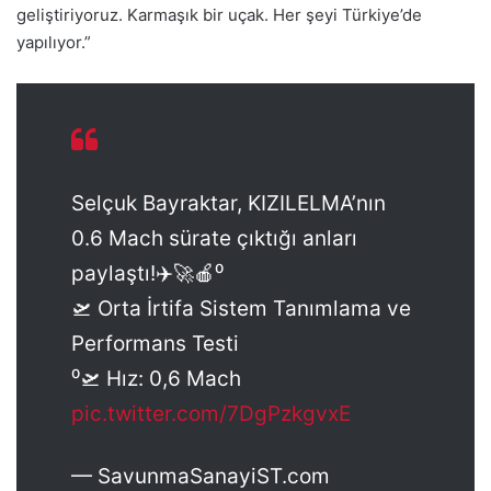
geliştiriyoruz. Karmaşık bir uçak. Her şeyi Türkiye’de
yapılıyor.”
Selçuk Bayraktar, KIZILELMA’nın
0.6 Mach sürate çıktığı anları
paylaştı!✈️🚀🍎⁰
🛫 Orta İrtifa Sistem Tanımlama ve
Performans Testi
⁰🛫 Hız: 0,6 Mach
pic.twitter.com/7DgPzkgvxE
— SavunmaSanayiST.com