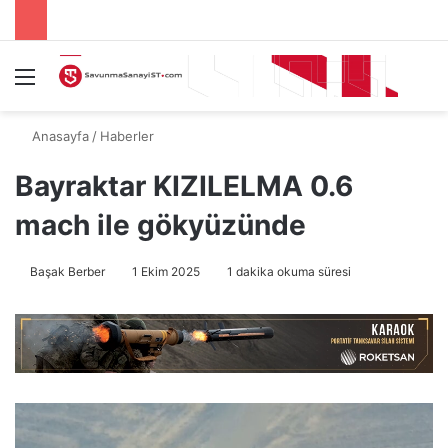
Menü
A
Anasayfa
/
Haberler
Bayraktar KIZILELMA 0.6
mach ile gökyüzünde
Başak Berber
1 Ekim 2025
1 dakika okuma süresi