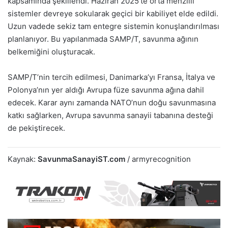
kapsamında şekillendi. Haziran 2025’te orta menzilli
sistemler devreye sokularak geçici bir kabiliyet elde edildi.
Uzun vadede sekiz tam entegre sistemin konuşlandırılması
planlanıyor. Bu yapılanmada SAMP/T, savunma ağının
belkemiğini oluşturacak.
SAMP/T’nin tercih edilmesi, Danimarka’yı Fransa, İtalya ve
Polonya’nın yer aldığı Avrupa füze savunma ağına dahil
edecek. Karar aynı zamanda NATO’nun doğu savunmasına
katkı sağlarken, Avrupa savunma sanayii tabanına desteği
de pekiştirecek.
Kaynak:
SavunmaSanayiST.com
/ armyrecognition