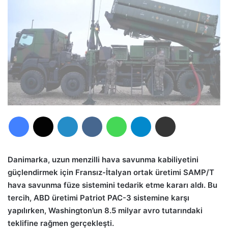
Facebook
X
LinkedIn
VKontakte
WhatsApp
Telegram
E-Posta ile paylaş
Danimarka, uzun menzilli hava savunma kabiliyetini
güçlendirmek için Fransız-İtalyan ortak üretimi SAMP/T
hava savunma füze sistemini tedarik etme kararı aldı. Bu
tercih, ABD üretimi Patriot PAC-3 sistemine karşı
yapılırken, Washington’un 8.5 milyar avro tutarındaki
teklifine rağmen gerçekleşti.