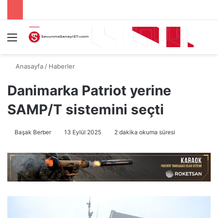
Menü
A
Anasayfa
/
Haberler
Danimarka Patriot yerine
SAMP/T sistemini seçti
Başak Berber
13 Eylül 2025
2 dakika okuma süresi