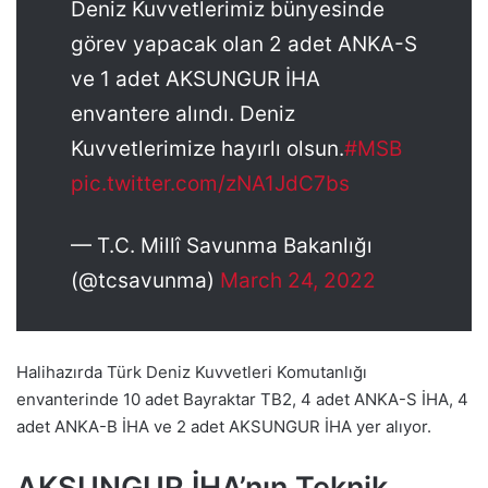
Deniz Kuvvetlerimiz bünyesinde
görev yapacak olan 2 adet ANKA-S
ve 1 adet AKSUNGUR İHA
envantere alındı. Deniz
Kuvvetlerimize hayırlı olsun.
#MSB
pic.twitter.com/zNA1JdC7bs
— T.C. Millî Savunma Bakanlığı
(@tcsavunma)
March 24, 2022
Halihazırda Türk Deniz Kuvvetleri Komutanlığı
envanterinde 10 adet Bayraktar TB2, 4 adet ANKA-S İHA, 4
adet ANKA-B İHA ve 2 adet AKSUNGUR İHA yer alıyor.
AKSUNGUR İHA’nın Teknik