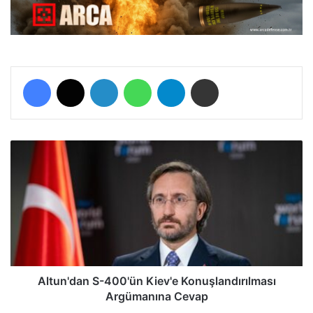
Facebook
X
LinkedIn
WhatsApp
Telegram
E-Posta ile paylaş
A
l
t
u
n
'
d
a
n
S
Altun'dan S-400'ün Kiev'e Konuşlandırılması
-
Argümanına Cevap
4