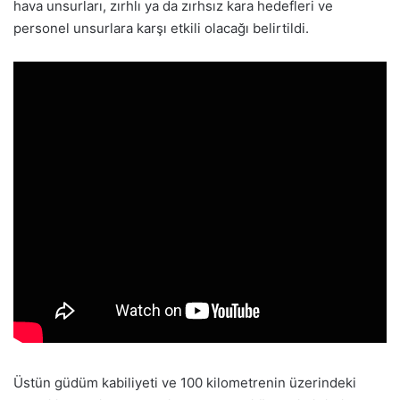
hava unsurları, zırhlı ya da zırhsız kara hedefleri ve
personel unsurlara karşı etkili olacağı belirtildi.
Üstün güdüm kabiliyeti ve 100 kilometrenin üzerindeki