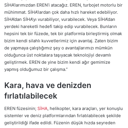
SİHA’larımızdan EREN’i atacağız. EREN, turbojet motorlu bir
mühimmat. SİHA’lardan çok daha hızlı hareket edebiliyor.
SİHA’dan SİHA’yı vurabiliyor, vurabilecek. Veya SİHA’dan
yerdeki hareketli hedefi takip edip vurabilecek. Bunların
hepsini tek bir füzede, tek bir platformla birleştirmiş olmak
bizim kendi silahlı kuvvetlerimiz için avantaj. Zaten bizim
de yapmaya çalıştığımız şey o avantajlarımızı mümkün
olduğunca üst noktalara taşıyacak teknolojiyi devamlı
geliştirmek. EREN de yine bizim kendi ağır gemimize
yapmış olduğumuz bir çalışma.”
Kara, hava ve denizden
fırlatılabilecek
EREN füzesinin;
SİHA
, helikopter, kara araçları, yer konuşlu
sistemler ve deniz platformlarından fırlatılabilecek şekilde
geliştirildiği ifade edildi. Füzenin düşük hızda seyreden