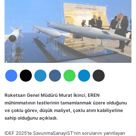
Facebook
X
LinkedIn
VKontakte
WhatsApp
Telegram
E-Posta ile paylaş
Roketsan Genel Müdürü Murat İkinci, EREN
mühimmatının testlerinin tamamlanmak üzere olduğunu
ve çoklu görev, düşük maliyet, çoklu atım kabiliyetine
sahip olduğunu açıkladı.
IDEF 2025’te SavunmaSanayiST’nin sorularını yanıtlayan