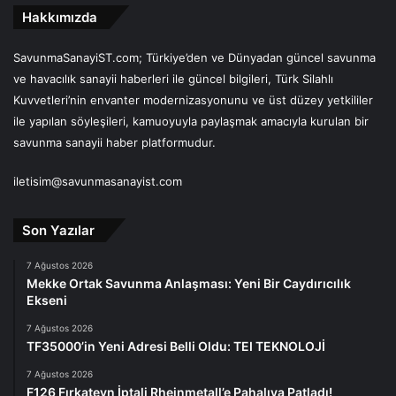
Hakkımızda
SavunmaSanayiST.com; Türkiye’den ve Dünyadan güncel savunma
ve havacılık sanayii haberleri ile güncel bilgileri, Türk Silahlı
Kuvvetleri’nin envanter modernizasyonunu ve üst düzey yetkililer
ile yapılan söyleşileri, kamuoyuyla paylaşmak amacıyla kurulan bir
savunma sanayii haber platformudur.
iletisim@savunmasanayist.com
Son Yazılar
7 Ağustos 2026
Mekke Ortak Savunma Anlaşması: Yeni Bir Caydırıcılık
Ekseni
7 Ağustos 2026
TF35000’in Yeni Adresi Belli Oldu: TEI TEKNOLOJİ
7 Ağustos 2026
F126 Fırkateyn İptali Rheinmetall’e Pahalıya Patladı!