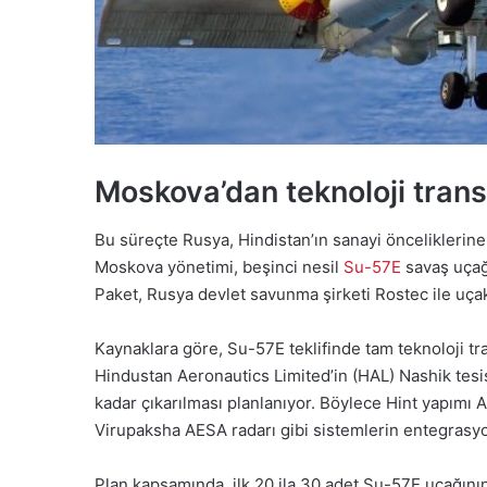
Moskova’dan teknoloji transf
Bu süreçte Rusya, Hindistan’ın sanayi önceliklerin
Moskova yönetimi, beşinci nesil
Su-57E
savaş uçağı
Paket, Rusya devlet savunma şirketi Rostec ile uçak
Kaynaklara göre, Su-57E teklifinde tam teknoloji t
Hindustan Aeronautics Limited’in (HAL) Nashik tesi
kadar çıkarılması planlanıyor. Böylece Hint yapımı 
Virupaksha AESA radarı gibi sistemlerin entegras
Plan kapsamında, ilk 20 ila 30 adet Su-57E uçağının 