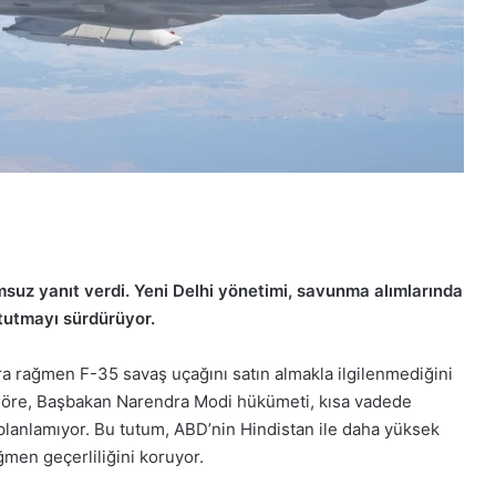
msuz yanıt verdi. Yeni Delhi yönetimi, savunma alımlarında
i tutmayı sürdürüyor.
ra rağmen F-35 savaş uçağını satın almakla ilgilenmediğini
ra göre, Başbakan Narendra Modi hükümeti, kısa vadede
lanlamıyor. Bu tutum, ABD’nin Hindistan ile daha yüksek
men geçerliliğini koruyor.