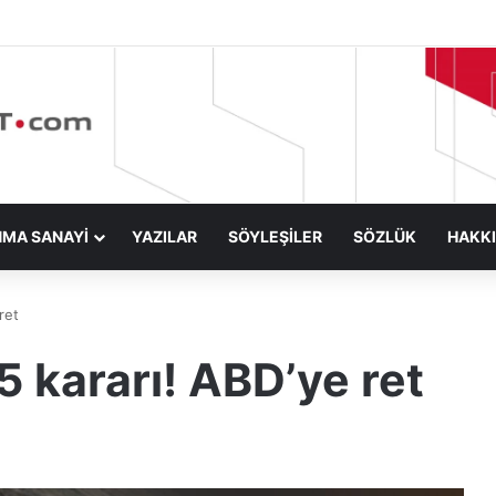
NMA SANAYİ
YAZILAR
SÖYLEŞİLER
SÖZLÜK
HAKK
ret
5 kararı! ABD’ye ret