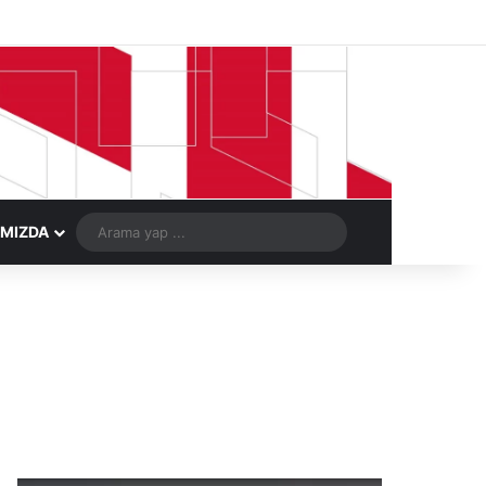
Facebook
X
LinkedIn
YouTube
Instagram
Telegram
Kayıt Ol
Rastgele Ma
Arama
IMIZDA
yap
...