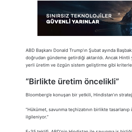
ABD Başkanı Donald Trump’ın Şubat ayında Başbak
doğrudan gündeme getirdiği aktarıldı. Ancak Hintli y
yerli üretim ve özgün sistem geliştirme gibi kriter
“Birlikte üretim öncelikli”
Bloomberg’e konuşan bir yetkili, Hindistan’ın strateji
“Hükümet, savunma teçhizatının birlikte tasarlanıp 
ilgileniyor.”
F-35 teklifi, ABD’nin Hindistan ile savunma iş birliğ