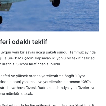
eri odaklı teklif
e uygun yeni bir savaş uçağı paketi sundu. Temmuz ayında
 ile Su-35M uçağını kapsayan iki yönlü bir teklif hazırladı.
 üreticisi Sukhoi tarafından sunuldu.
ransferi ve yüksek oranda yerelleştirme öngörülüyor.
sinde montaj yapılması ve yerelleştirme oranının %60’a
Astra hava-hava füzesi, Rudram anti-radyasyon füzeleri ve
yonu mümkün olacak.
3-4 yıl içinde teslim edilmesi, ardından tam ölçekli yerli