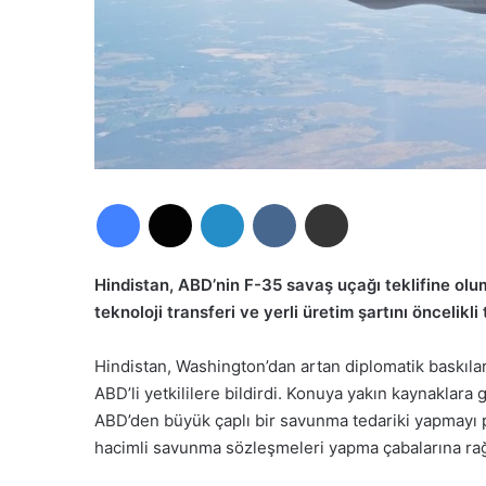
Facebook
X
LinkedIn
VKontakte
E-Posta ile paylaş
Hindistan, ABD’nin F-35 savaş uçağı teklifine olu
teknoloji transferi ve yerli üretim şartını öncelikl
Hindistan, Washington’dan artan diplomatik baskıla
ABD’li yetkililere bildirdi. Konuya yakın kaynakla
ABD’den büyük çaplı bir savunma tedariki yapmayı p
hacimli savunma sözleşmeleri yapma çabalarına rağ