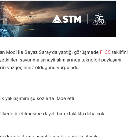
an Modi ile Beyaz Saray’da yaptığı görüşmede
F-35
teklifini
etkililer, savunma sanayii alımlarında teknoloji paylaşımı,
lerin vazgeçilmez olduğunu vurguladı.
k yaklaşımını şu sözlerle ifade etti:
ülkede üretilmesine dayalı bir ortaklıkla daha çok
ini derinleştirme adımlarının bir parçası olarak