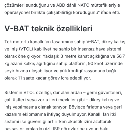
çözümleri sunduğunu ve ABD dâhil NATO müttefikleriyle
operasyonel birlikte çalışabilirliği koruduğunu” ifade etti.
V-BAT teknik özellikleri
Tek motorlu kanallı fan tasarımına sahip V-BAT, dikey kalkış
ve iniş (VTOL) kabiliyetine sahip bir insansız hava sistemi
olarak öne çıkıyor. Yaklaşık 3 metre kanat açıklığına ve 56.7
kg azami kalkış ağırlığına sahip platform, 90 knot üzerinde
seyir hızına ulaşabiliyor ve yük konfigürasyonuna bağlı
olarak 11 saate kadar görev icra edebiliyor.
Sistemin VTOL özelliği, dar alanlardan – gemi güverteleri,
çatı üstleri veya zorlu ileri mevkiler gibi – dikey kalkış ve
iniş yapılmasına olanak tanıyor. Böylece fırlatma veya geri
kazanım ekipmanına ihtiyaç duyulmuyor. Kanallı fan itki
sistemi ise güvenliği artırırken akustik izini azaltarak
hassas ortamlarda gizli ISR görevlerine uygun hale