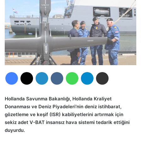
Facebook
X
LinkedIn
VKontakte
WhatsApp
Telegram
E-Posta ile paylaş
Hollanda Savunma Bakanlığı, Hollanda Kraliyet
Donanması ve Deniz Piyadeleri’nin deniz istihbarat,
gözetleme ve keşif (ISR) kabiliyetlerini artırmak için
sekiz adet V-BAT insansız hava sistemi tedarik ettiğini
duyurdu.