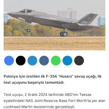
Facebook
X
LinkedIn
VKontakte
WhatsApp
Telegram
E-Posta ile paylaş
Polonya için üretilen ilk F-35A “Husarz” savaş uçağı, ilk
test uçuşunu başarıyla tamamladı.
Test uçuşu, 2 Aralık 2024 tarihinde ABD’nin Teksas
eyaletindeki NAS Joint Reserve Base Fort Worth’ta yer alan
Lockheed Martin tesislerinde gerçekleşti.