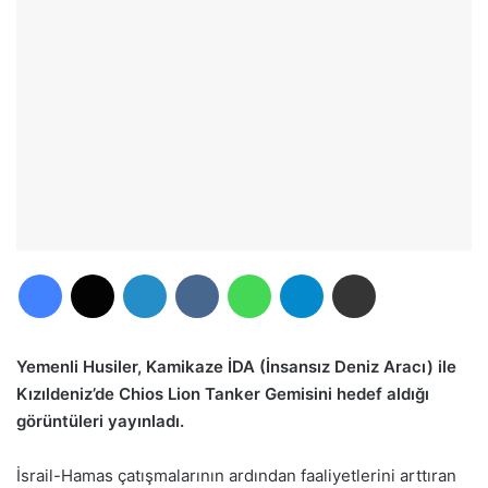
Facebook
X
LinkedIn
VKontakte
WhatsApp
Telegram
E-Posta ile paylaş
Yemenli Husiler, Kamikaze İDA (İnsansız Deniz Aracı) ile
Kızıldeniz’de Chios Lion Tanker Gemisini hedef aldığı
görüntüleri yayınladı.
İsrail-Hamas çatışmalarının ardından faaliyetlerini arttıran