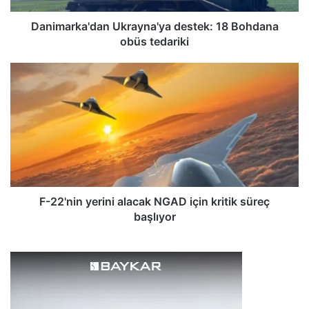
a
'
Danimarka'dan Ukrayna'ya destek: 18 Bohdana
d
obüs tedariki
a
n
F
U
-
k
2
r
2
a
'
y
n
n
i
a
n
'
y
y
e
F-22'nin yerini alacak NGAD için kritik süreç
a
r
başlıyor
d
i
e
n
s
i
t
a
e
l
k
a