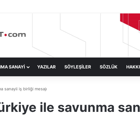
NMA SANAYİ
YAZILAR
SÖYLEŞİLER
SÖZLÜK
HAKK
 sanayii iş birliği mesajı
ürkiye ile savunma sanay