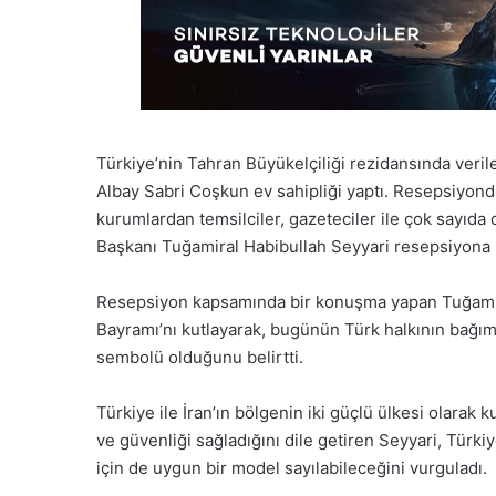
Türkiye’nin Tahran Büyükelçiliği rezidansında veri
Albay Sabri Coşkun ev sahipliği yaptı. Resepsiyonda 
kurumlardan temsilciler, gazeteciler ile çok sayıda 
Başkanı Tuğamiral Habibullah Seyyari resepsiyona k
Resepsiyon kapsamında bir konuşma yapan Tuğamira
Bayramı’nı kutlayarak, bugünün Türk halkının bağıms
sembolü olduğunu belirtti.
Türkiye ile İran’ın bölgenin iki güçlü ülkesi olarak ku
ve güvenliği sağladığını dile getiren Seyyari, Türkiye
için de uygun bir model sayılabileceğini vurguladı.