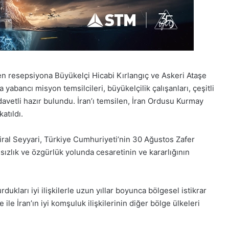
len resepsiyona Büyükelçi Hicabi Kırlangıç ve Askeri Ataşe
yabancı misyon temsilcileri, büyükelçilik çalışanları, çeşitli
davetli hazır bulundu. İran’ı temsilen, İran Ordusu Kurmay
atıldı.
l Seyyari, Türkiye Cumhuriyeti’nin 30 Ağustos Zafer
ızlık ve özgürlük yolunda cesaretinin ve kararlığının
rdukları iyi ilişkilerle uzun yıllar boyunca bölgesel istikrar
 ile İran’ın iyi komşuluk ilişkilerinin diğer bölge ülkeleri