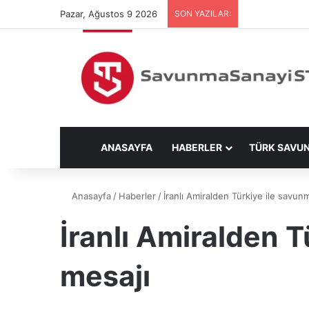
Pazar, Ağustos 9 2026
SON YAZILAR:
ANASAYFA
HABERLER
TÜRK SAVU
Anasayfa
/
Haberler
/
İranlı Amiralden Türkiye ile savunma
İranlı Amiralden T
mesajı