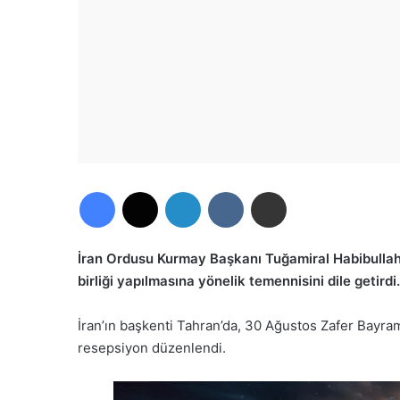
Facebook
X
LinkedIn
VKontakte
E-Posta ile paylaş
İran Ordusu Kurmay Başkanı Tuğamiral Habibullah 
birliği yapılmasına yönelik temennisini dile getirdi.
İran’ın başkenti Tahran’da, 30 Ağustos Zafer Bayram
resepsiyon düzenlendi.