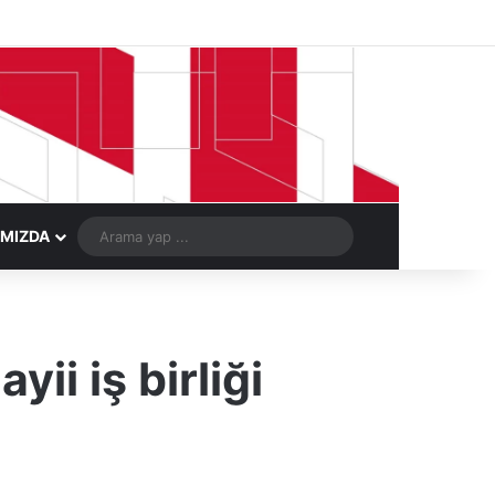
Facebook
X
LinkedIn
YouTube
Instagram
Telegram
Kayıt Ol
Rastgele Ma
Arama
IMIZDA
yap
...
ii iş birliği