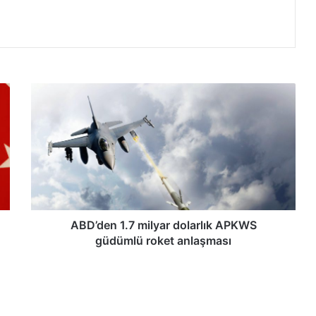
A
B
D
’
d
e
n
1
.
7
ABD’den 1.7 milyar dolarlık APKWS
m
güdümlü roket anlaşması
i
l
y
a
r