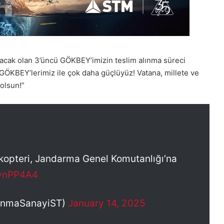
acak olan 3’üncü GÖKBEY’imizin teslim alınma süreci
ÖKBEY’lerimiz ile çok daha güçlüyüz! Vatana, millete ve
olsun!”
opteri, Jandarma Genel Komutanlığı’na
5ynPP4A4
unmaSanayiST)
January 14, 2025