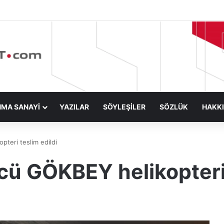
NMA SANAYİ
YAZILAR
SÖYLEŞİLER
SÖZLÜK
HAKK
teri teslim edildi
ü GÖKBEY helikopteri 