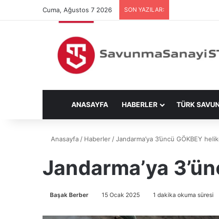
Cuma, Ağustos 7 2026
SON YAZILAR:
ANASAYFA
HABERLER
TÜRK SAVU
Anasayfa
/
Haberler
/
Jandarma’ya 3’üncü GÖKBEY helikop
Jandarma’ya 3’ünc
Başak Berber
15 Ocak 2025
1 dakika okuma süresi