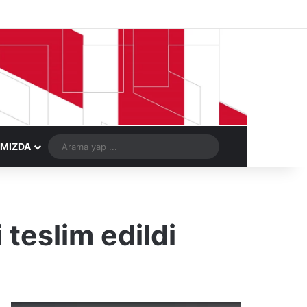
Facebook
X
LinkedIn
YouTube
Instagram
Telegram
Kayıt Ol
Rastgele Ma
Arama
IMIZDA
yap
...
teslim edildi