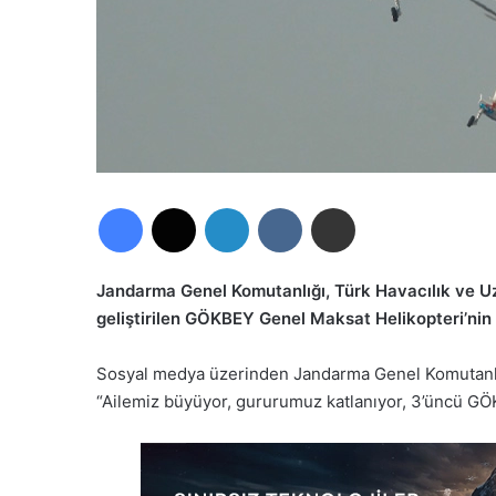
Facebook
X
LinkedIn
VKontakte
E-Posta ile paylaş
Jandarma Genel Komutanlığı, Türk Havacılık ve Uz
geliştirilen GÖKBEY Genel Maksat Helikopteri’nin
Sosyal medya üzerinden Jandarma Genel Komutanlığı
“Ailemiz büyüyor, gururumuz katlanıyor, 3’üncü GÖK