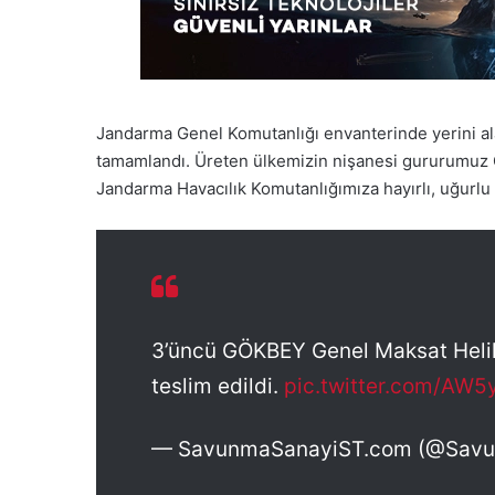
Jandarma Genel Komutanlığı envanterinde yerini al
tamamlandı. Üreten ülkemizin nişanesi gururumuz G
Jandarma Havacılık Komutanlığımıza hayırlı, uğurlu 
3’üncü GÖKBEY Genel Maksat Helik
teslim edildi.
pic.twitter.com/AW
— SavunmaSanayiST.com (@Sav