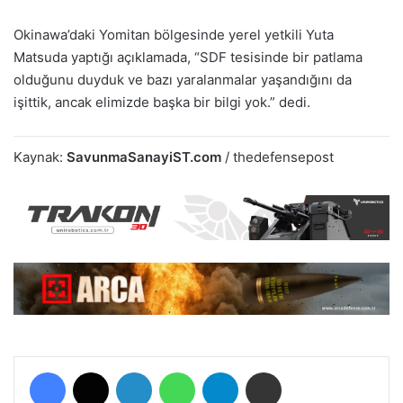
Okinawa’daki Yomitan bölgesinde yerel yetkili Yuta
Matsuda yaptığı açıklamada, “SDF tesisinde bir patlama
olduğunu duyduk ve bazı yaralanmalar yaşandığını da
işittik, ancak elimizde başka bir bilgi yok.” dedi.
Kaynak:
SavunmaSanayiST.com
/ thedefensepost
Facebook
X
LinkedIn
WhatsApp
Telegram
E-Posta ile paylaş