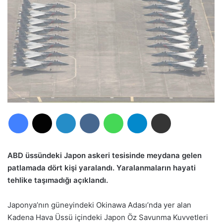
Facebook
X
LinkedIn
VKontakte
WhatsApp
Telegram
E-Posta ile paylaş
ABD üssündeki Japon askeri tesisinde meydana gelen
patlamada dört kişi yaralandı. Yaralanmaların hayati
tehlike taşımadığı açıklandı.
Japonya’nın güneyindeki Okinawa Adası’nda yer alan
Kadena Hava Üssü içindeki Japon Öz Savunma Kuvvetleri