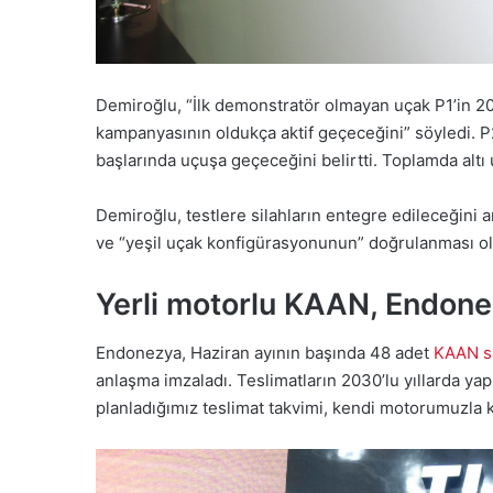
Demiroğlu, “İlk demonstratör olmayan uçak P1’in 2
kampanyasının oldukça aktif geçeceğini” söyledi. P
başlarında uçuşa geçeceğini belirtti. Toplamda altı u
Demiroğlu, testlere silahların entegre edileceğini 
ve “yeşil uçak konfigürasyonunun” doğrulanması ola
Yerli motorlu KAAN, Endon
Endonezya, Haziran ayının başında 48 adet
KAAN sa
anlaşma imzaladı. Teslimatların 2030’lu yıllarda yap
planladığımız teslimat takvimi, kendi motorumuzla k