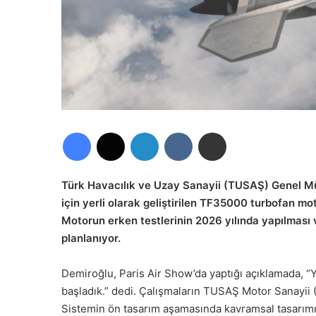
Facebook
X
LinkedIn
VKontakte
E-Posta ile paylaş
Türk Havacılık ve Uzay Sanayii (TUSAŞ) Genel M
için yerli olarak geliştirilen TF35000 turbofan 
Motorun erken testlerinin 2026 yılında yapılmas
planlanıyor.
Demiroğlu, Paris Air Show’da yaptığı açıklamada, 
başladık.” dedi. Çalışmaların TUSAŞ Motor Sanayii (T
Sistemin ön tasarım aşamasında kavramsal tasarımı