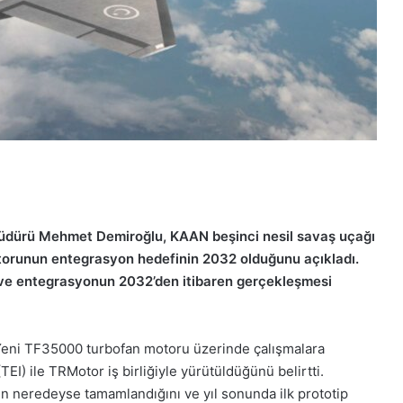
üdürü Mehmet Demiroğlu, KAAN beşinci nesil savaş uçağı
motorunun entegrasyon hedefinin 2032 olduğunu açıkladı.
ı ve entegrasyonun 2032’den itibaren gerçekleşmesi
“Yeni TF35000 turbofan motoru üzerinde çalışmalara
EI) ile TRMotor iş birliğiyle yürütüldüğünü belirtti.
n neredeyse tamamlandığını ve yıl sonunda ilk prototip