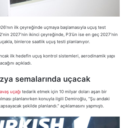
026’nın ilk çeyreğinde uçmaya başlamasıyla uçuş test
2’nin 2027’nin ikinci çeyreğinde, P3’ün ise en geç 2027’nin
çakla, binlerce saatlik uçuş testi planlanıyor.
ancak ilk hedefin uçuş kontrol sistemleri, aerodinamik yapı
cağını açıkladı.
ezya semalarında uçacak
vaş uçağı
tedarik etmek için 10 milyar doları aşan bir
ılması planlanırken konuyla ilgili Demiroğlu, “Şu andaki
apsayacak şekilde planlandı.” açıklamasını yapmıştı.