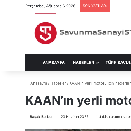
Perşembe, Ağustos 6 2026
SON YAZILAR:
ANASAYFA
HABERLER
TÜRK SAVU
Anasayfa
/
Haberler
/
KAAN’ın yerli motoru için hedeflen
KAAN’ın yerli moto
Başak Berber
23 Haziran 2025
1 dakika okuma süres