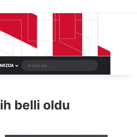
Facebook
X
LinkedIn
YouTube
Instagram
Telegram
Kayıt Ol
Rastgele Ma
Arama
IMIZDA
yap
...
h belli oldu