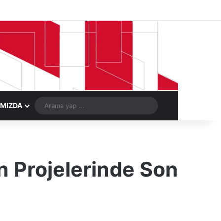
Facebook
X
LinkedIn
YouTube
Instagram
Telegram
Kayıt Ol
Rastgele Ma
Arama
IMIZDA
yap
...
 Projelerinde Son