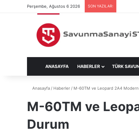
Perşembe, Ağustos 6 2026
SON YAZILAR:
ANASAYFA
HABERLER
TÜRK SAVU
Anasayfa
/
Haberler
/
M-60TM ve Leopard 2A4 Moderni
M-60TM ve Leopar
Durum