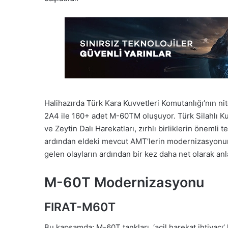
Halihazırda Türk Kara Kuvvetleri Komutanlığı’nın n
2A4 ile 160+ adet M-60TM oluşuyor. Türk Silahlı Kuv
ve Zeytin Dalı Harekatları, zırhlı birliklerin önemli
ardından eldeki mevcut AMT’lerin modernizasyon
gelen olayların ardından bir kez daha net olarak anla
M-60T Modernizasyonu
FIRAT-M60T
Bu kapsamda; M-60T tankları, ‘acil harekat ihtiyac