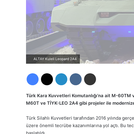
ALTAY Kuleli Leopard 2A4
Facebook
X
LinkedIn
VKontakte
E-Posta ile paylaş
Türk Kara Kuvvetleri Komutanlığı’na ait M-60TM
M60T ve TİYK-LEO 2A4 gibi projeler ile modernize 
Türk Silahlı Kuvvetleri tarafından 2016 yılında gerçe
üzere önemli tecrübe kazanımlarına yol açtı. Bu tec
başlatıldı.