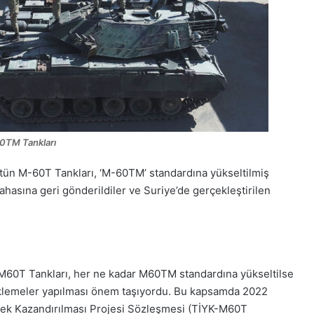
0TM Tankları
n M-60T Tankları, ‘M-60TM’ standardına yükseltilmiş
asına geri gönderildiler ve Suriye’de gerçekleştirilen
 M60T Tankları, her ne kadar M60TM standardına yükseltilse
e eklemeler yapılması önem taşıyordu. Bu kapsamda 2022
tenek Kazandırılması Projesi Sözleşmesi (TİYK-M60T