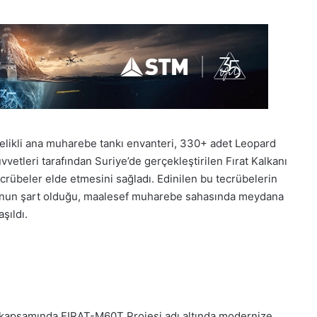
itelikli ana muharebe tankı envanteri, 330+ adet Leopard
vetleri tarafından Suriye’de gerçekleştirilen Fırat Kalkanı
 tecrübeler elde etmesini sağladı. Edinilen bu tecrübelerin
unun şart olduğu, maalesef muharebe sahasında meydana
şıldı.
ı’ kapsamında FIRAT-M60T Projesi adı altında modernize