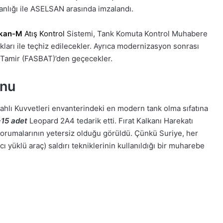
nlığı ile ASELSAN arasında imzalandı.
lkan-M
Atış Kontrol
Sistemi, Tank Komuta Kontrol Muhabere
ukları ile teçhiz edilecekler. Ayrıca modernizasyon sonrası
m/Tamir (FASBAT)’den geçecekler.
onu
lahlı Kuvvetleri envanterindeki en modern tank olma sıfatına
15 adet
Leopard 2A4 tedarik etti. Fırat Kalkanı Harekatı
 korumalarının yetersiz olduğu görüldü. Çünkü Suriye, her
ı yüklü araç) saldırı tekniklerinin kullanıldığı bir muharebe