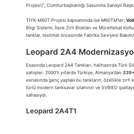
Projesi)”, Cumhurbaşkanlığı Savunma Sanayii Başka
TİYK-M60T Projesi kapsamında ise M60TM’ler;
Vo
Bilgi Sistemi, İlave Zırh Blokları ve Mürettebat Kolt
tanklar, teslimat öncesinde Fabrika Seviyesi Bakı
Leopard 2A4 Modernizasy
Esasında Leopard 2A4 Tankları, halihazırda Türk Si
sahipler. 2000’li yıllarda Türkiye, Almanya’dan
339+
esnasında genç yaştaki bu tankların, özellikle zırh
türlü modern tanksavar silahının ve SVBIED (patlayıc
sahasıydı.
Leopard 2A4T1