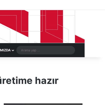
Facebook
X
LinkedIn
YouTube
Instagram
Telegram
Kayıt Ol
Rastgele Ma
Arama
IMIZDA
yap
...
üretime hazır