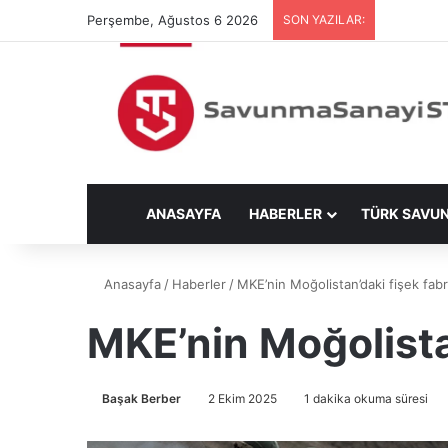
Perşembe, Ağustos 6 2026
SON YAZILAR:
ANASAYFA
HABERLER
TÜRK SAVU
Anasayfa
/
Haberler
/
MKE’nin Moğolistan’daki fişek fabr
MKE’nin Moğolistan
Başak Berber
2 Ekim 2025
1 dakika okuma süresi