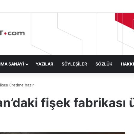
NMA SANAYİ
YAZILAR
SÖYLEŞİLER
SÖZLÜK
HAKK
ikası üretime hazır
’daki fişek fabrikası 