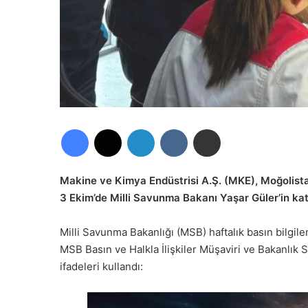
Facebook
X
LinkedIn
VKontakte
E-Posta ile paylaş
Makine ve Kimya Endüstrisi A.Ş. (MKE), Moğolistan
3 Ekim’de Milli Savunma Bakanı Yaşar Güler’in katı
Milli Savunma Bakanlığı (MSB) haftalık basın bilgil
MSB Basın ve Halkla İlişkiler Müşaviri ve Bakanlık 
ifadeleri kullandı: