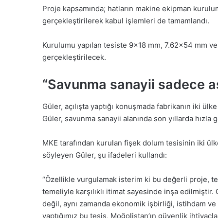
Proje kapsamında; hatların makine ekipman kurulumu, 
gerçekleştirilerek kabul işlemleri de tamamlandı.
Kurulumu yapılan tesiste 9×18 mm, 7.62×54 mm ve 
gerçekleştirilecek.
“Savunma sanayii sadece as
Güler, açılışta yaptığı konuşmada fabrikanın iki ülke
Güler, savunma sanayii alanında son yıllarda hızla g
MKE tarafından kurulan fişek dolum tesisinin iki ülke
söyleyen Güler, şu ifadeleri kullandı:
“Özellikle vurgulamak isterim ki bu değerli proje, t
temeliyle karşılıklı itimat sayesinde inşa edilmiştir
değil, aynı zamanda ekonomik işbirliği, istihdam ve 
yaptığımız bu tesis, Moğolistan’ın güvenlik ihtiyaçla