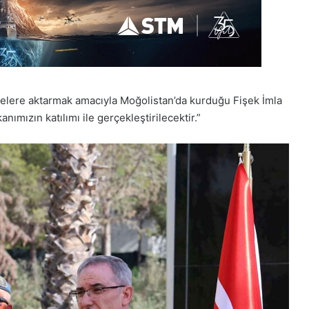
ülkelere aktarmak amacıyla Moğolistan’da kurduğu Fişek İmla
nımızın katılımı ile gerçekleştirilecektir.”