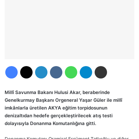
Facebook
X
LinkedIn
VKontakte
WhatsApp
Telegram
E-Posta ile paylaş
Millî Savunma Bakanı Hulusi Akar, beraberinde
Genelkurmay Başkanı Orgeneral Yaşar Güler ile millî
imkânlarla üretilen AKYA eğitim torpidosunun
denizaltıdan hedefe gerçekleştirilecek atış testi
dolayısıyla Donanma Komutanlığına gitti.
Donanma Komutanı Oramiral Ercüment Tatlıoğlu ve diğer