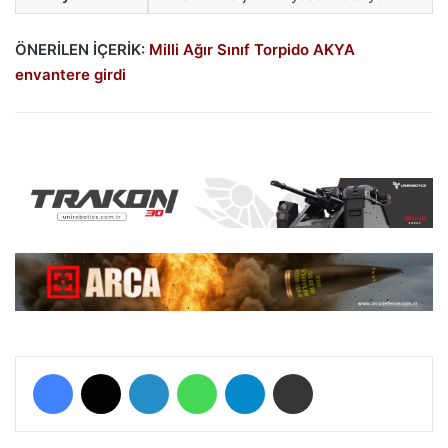
ÖNERİLEN İÇERİK:
Milli Ağır Sınıf Torpido AKYA
envantere girdi
Facebook
X
LinkedIn
WhatsApp
Telegram
E-Posta ile paylaş