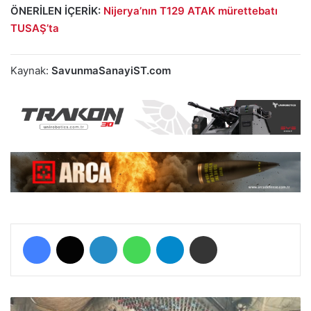
ÖNERİLEN İÇERİK:
Nijerya’nın T129 ATAK mürettebatı
TUSAŞ’ta
Kaynak:
SavunmaSanayiST.com
Facebook
X
LinkedIn
WhatsApp
Telegram
E-Posta ile paylaş
O