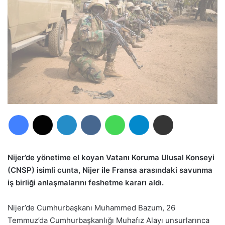
Facebook
X
LinkedIn
VKontakte
WhatsApp
Telegram
E-Posta ile paylaş
Nijer’de yönetime el koyan Vatanı Koruma Ulusal Konseyi
(CNSP) isimli cunta, Nijer ile Fransa arasındaki savunma
iş birliği anlaşmalarını feshetme kararı aldı.
Nijer’de Cumhurbaşkanı Muhammed Bazum, 26
Temmuz’da Cumhurbaşkanlığı Muhafız Alayı unsurlarınca