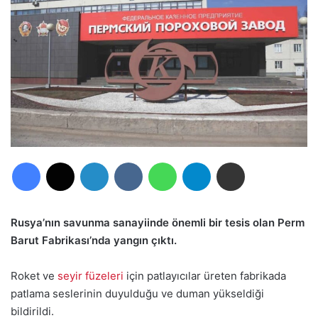
Facebook
X
LinkedIn
VKontakte
WhatsApp
Telegram
E-Posta ile paylaş
Rusya’nın savunma sanayiinde önemli bir tesis olan Perm
Barut Fabrikası’nda yangın çıktı.
Roket ve
seyir füzeleri
için patlayıcılar üreten fabrikada
patlama seslerinin duyulduğu ve duman yükseldiği
bildirildi.