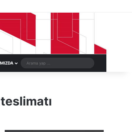
Facebook
X
LinkedIn
YouTube
Instagram
Telegram
Kayıt Ol
Rastgele Ma
Arama
IMIZDA
yap
...
teslimatı