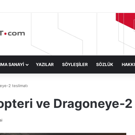
NMA SANAYİ
YAZILAR
SÖYLEŞİLER
SÖZLÜK
HAKK
eye-2 teslimatı
opteri ve Dragoneye-2 
si