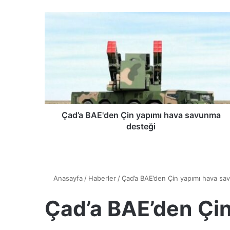
Ç
a
d
’
a
B
A
E
'
d
Çad’a BAE'den Çin yapımı hava savunma
e
desteği
n
Ç
i
n
y
a
p
ı
m