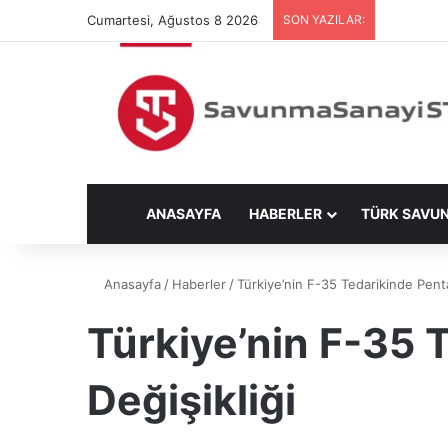
Cumartesi, Ağustos 8 2026
SON YAZILAR:
ANASAYFA
HABERLER
TÜRK SAVU
Anasayfa
/
Haberler
/
Türkiye’nin F-35 Tedarikinde Pent
Türkiye’nin F-35 
Değişikliği