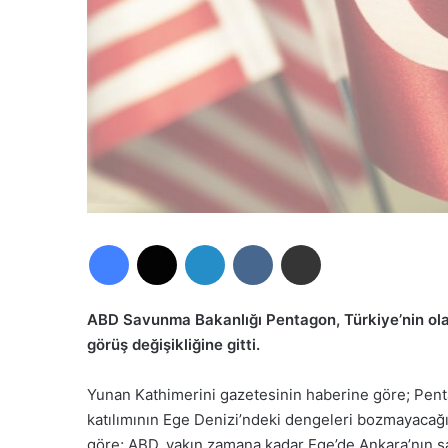
Facebook
X
LinkedIn
VKontakte
E-Posta ile paylaş
ABD Savunma Bakanlığı Pentagon, Türkiye’nin olası 
görüş değişikliğine gitti.
Yunan Kathimerini gazetesinin haberine göre; Pent
katılımının Ege Denizi’ndeki dengeleri bozmayacağ
göre; ABD, yakın zamana kadar Ege’de Ankara’nın s