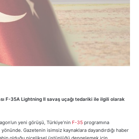
F-35A Lightning II savaş uçağı tedariki ile ilgili olarak
agon’un yeni görüşü, Türkiye’nin
F-35
programına
ı yönünde. Gazetenin isimsiz kaynaklara dayandırdığı haber
ahip olduğu niceliksel üstünlüğü dengelemek için