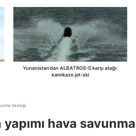
Y
u
n
a
n
i
s
t
a
n
Yunanistan’dan ALBATROS-S karşı atağı:
’
kamikaze jet-ski
d
a
n
A
L
B
A
T
R