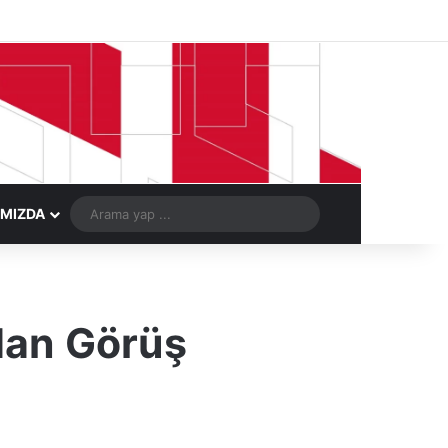
Facebook
X
LinkedIn
YouTube
Instagram
Telegram
Kayıt Ol
Rastgele Ma
Arama
IMIZDA
yap
...
dan Görüş