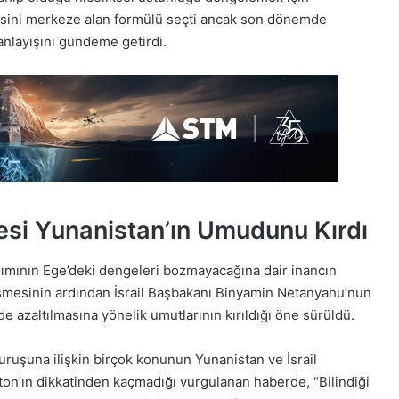
esini merkeze alan formülü seçti ancak son dönemde
anlayışını gündeme getirdi.
i Yunanistan’ın Umudunu Kırdı
lımının Ege’deki dengeleri bozmayacağına dair inancın
mesinin ardından İsrail Başbakanı Binyamin Netanyahu’nun
de azaltılmasına yönelik umutlarının kırıldığı öne sürüldü.
uruşuna ilişkin birçok konunun Yunanistan ve İsrail
on’ın dikkatinden kaçmadığı vurgulanan haberde, “Bilindiği