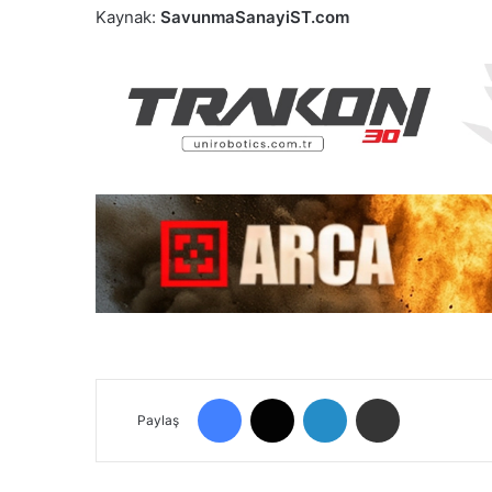
Kaynak:
SavunmaSanayiST.com
Facebook
X
LinkedIn
E-Posta ile paylaş
Paylaş