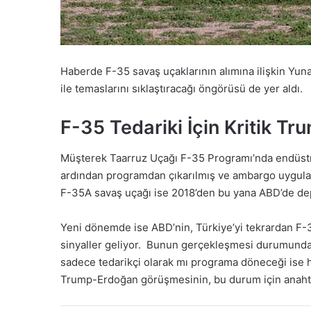
Haberde F-35 savaş uçaklarının alımına ilişkin Yun
ile temaslarını sıklaştıracağı öngörüsü de yer aldı.
F-35 Tedariki İçin Kritik 
Müşterek Taarruz Uçağı F-35 Programı’nda endüstri
ardından programdan çıkarılmış ve ambargo uygulanm
F-35A savaş uçağı ise 2018’den bu yana ABD’de de
Yeni dönemde ise ABD’nin, Türkiye’yi tekrardan F-
sinyaller geliyor. Bunun gerçekleşmesi durumunda, T
sadece tedarikçi olarak mı programa döneceği ise 
Trump-Erdoğan görüşmesinin, bu durum için anahtar n