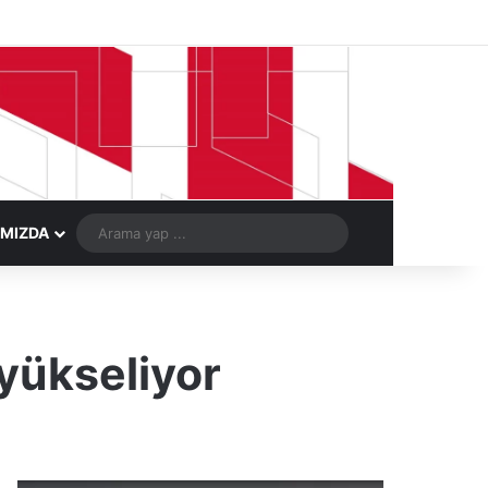
Facebook
X
LinkedIn
YouTube
Instagram
Telegram
Kayıt Ol
Rastgele Ma
Arama
IMIZDA
yap
...
 yükseliyor