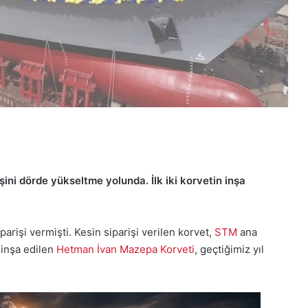
ini dörde yükseltme yolunda. İlk iki korvetin inşa
parişi vermişti. Kesin siparişi verilen korvet,
STM
ana
e inşa edilen
Hetman İvan Mazepa Korveti
, geçtiğimiz yıl