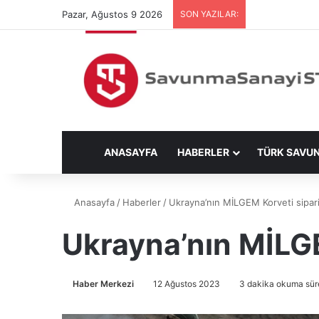
Pazar, Ağustos 9 2026
SON YAZILAR:
ANASAYFA
HABERLER
TÜRK SAVU
Anasayfa
/
Haberler
/
Ukrayna’nın MİLGEM Korveti sipariş
Ukrayna’nın MİLGE
Haber Merkezi
12 Ağustos 2023
3 dakika okuma sür