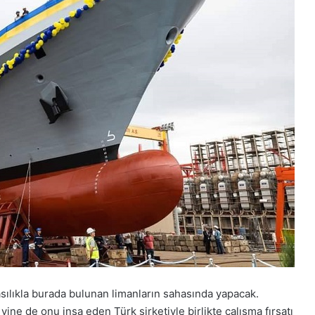
ılıkla burada bulunan limanların sahasında yapacak.
ine de onu inşa eden Türk şirketiyle birlikte çalışma fırsatı