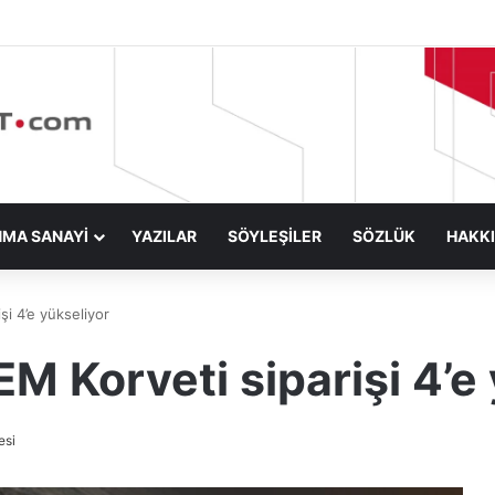
NMA SANAYİ
YAZILAR
SÖYLEŞİLER
SÖZLÜK
HAKK
i 4’e yükseliyor
M Korveti siparişi 4’e
esi