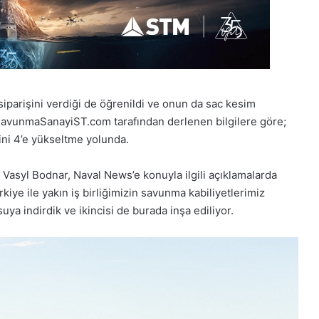
iparişini verdiği de öğrenildi ve onun da sac kesim
ı. SavunmaSanayiST.com tarafından derlenen bilgilere göre;
ini 4’e yükseltme yolunda.
i Vasyl Bodnar, Naval News’e konuyla ilgili açıklamalarda
iye ile yakın iş birliğimizin savunma kabiliyetlerimiz
suya indirdik ve ikincisi de burada inşa ediliyor.