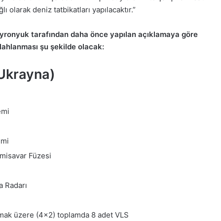
ı olarak deniz tatbikatları yapılacaktır.”
ronyuk tarafından daha önce yapılan açıklamaya göre
lahlanması şu şekilde olacak:
(Ukrayna)
emi
emi
isavar Füzesi
a Radarı
olmak üzere (4×2) toplamda 8 adet VLS