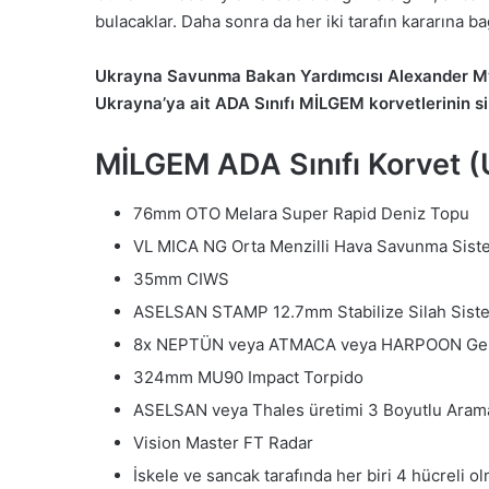
bulacaklar. Daha sonra da her iki tarafın kararına bağl
Ukrayna Savunma Bakan Yardımcısı Alexander My
Ukrayna’ya ait ADA Sınıfı MİLGEM korvetlerinin si
MİLGEM ADA Sınıfı Korvet 
76mm OTO Melara Super Rapid Deniz Topu
VL MICA NG Orta Menzilli Hava Savunma Sist
35mm CIWS
ASELSAN STAMP 12.7mm Stabilize Silah Sist
8x NEPTÜN veya ATMACA veya HARPOON Gem
324mm MU90 Impact Torpido
ASELSAN veya Thales üretimi 3 Boyutlu Aram
Vision Master FT Radar
İskele ve sancak tarafında her biri 4 hücreli 