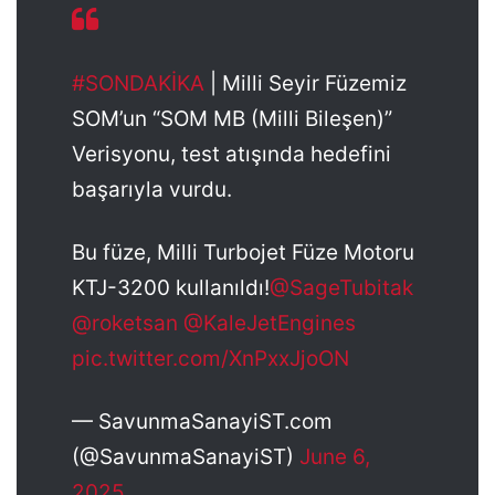
#SONDAKİKA
| Milli Seyir Füzemiz
SOM’un “SOM MB (Milli Bileşen)”
Verisyonu, test atışında hedefini
başarıyla vurdu.
Bu füze, Milli Turbojet Füze Motoru
KTJ-3200 kullanıldı!
@SageTubitak
@roketsan
@KaleJetEngines
pic.twitter.com/XnPxxJjoON
— SavunmaSanayiST.com
(@SavunmaSanayiST)
June 6,
2025