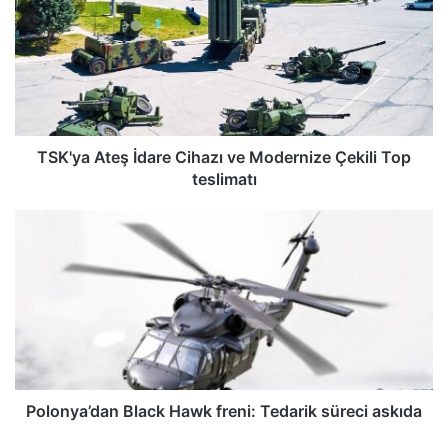
K
'
y
a
A
t
e
ş
TSK'ya Ateş İdare Cihazı ve Modernize Çekili Top
İ
teslimatı
d
a
P
r
o
e
l
C
o
i
n
h
y
a
a
z
’
ı
d
v
a
Polonya’dan Black Hawk freni: Tedarik süreci askıda
e
n