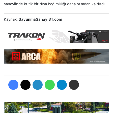
sanayiinde kritik bir dışa bağımlılığı daha ortadan kaldırdı.
Kaynak:
SavunmaSanayiST.com
Facebook
X
LinkedIn
WhatsApp
Telegram
E-Posta ile paylaş
T
S