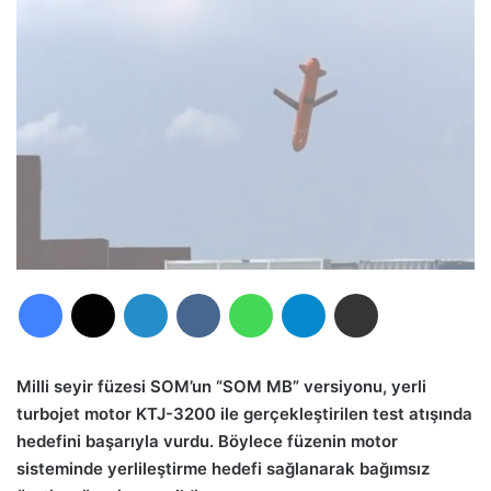
Facebook
X
LinkedIn
VKontakte
WhatsApp
Telegram
E-Posta ile paylaş
Milli seyir füzesi SOM’un “SOM MB” versiyonu, yerli
turbojet motor KTJ-3200 ile gerçekleştirilen test atışında
hedefini başarıyla vurdu. Böylece füzenin motor
sisteminde yerlileştirme hedefi sağlanarak bağımsız