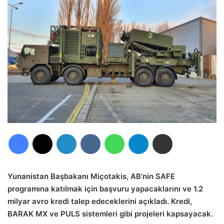
Facebook
X
LinkedIn
VKontakte
WhatsApp
Telegram
E-Posta ile paylaş
Yunanistan Başbakanı Miçotakis, AB’nin SAFE
programına katılmak için başvuru yapacaklarını ve 1.2
milyar avro kredi talep edeceklerini açıkladı. Kredi,
BARAK MX ve PULS sistemleri gibi projeleri kapsayacak.