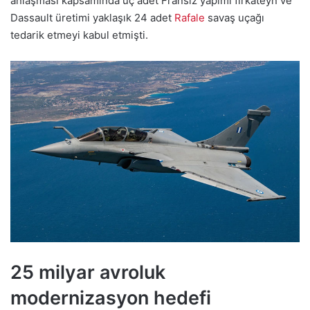
anlaşması kapsamında üç adet Fransız yapımı fırkateyn ve
Dassault üretimi yaklaşık 24 adet
Rafale
savaş uçağı
tedarik etmeyi kabul etmişti.
25 milyar avroluk
modernizasyon hedefi