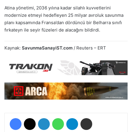
Atina yönetimi, 2036 yılına kadar silahlı kuvvetlerini
modernize etmeyi hedefleyen 25 milyar avroluk savunma
planı kapsamında Fransa’dan dördüncü bir Belharra sınıfı
fırkateyn ile seyir füzeleri de alacağını bildirdi.
Kaynak:
SavunmaSanayiST.com
/ Reuters – ERT
Facebook
X
LinkedIn
WhatsApp
Telegram
E-Posta ile paylaş