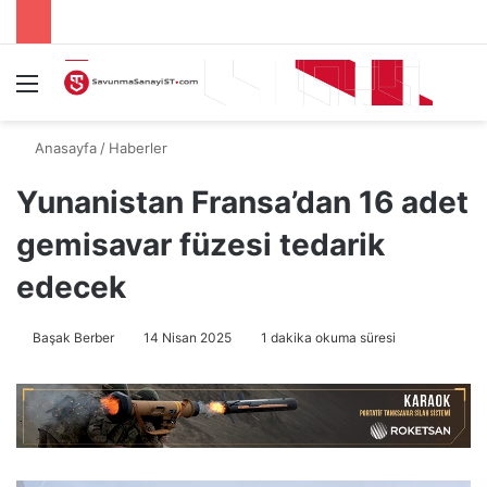
Menü
A
Anasayfa
/
Haberler
Yunanistan Fransa’dan 16 adet
gemisavar füzesi tedarik
edecek
Başak Berber
14 Nisan 2025
1 dakika okuma süresi