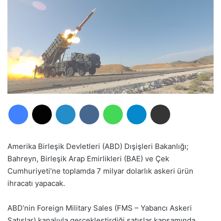
Facebook
X
LinkedIn
VKontakte
WhatsApp
Telegram
E-Posta ile paylaş
Amerika Birleşik Devletleri (ABD) Dışişleri Bakanlığı;
Bahreyn, Birleşik Arap Emirlikleri (BAE) ve Çek
Cumhuriyeti’ne toplamda 7 milyar dolarlık askeri ürün
ihracatı yapacak.
ABD’nin Foreign Military Sales (FMS – Yabancı Askeri
Satışlar) kanalıyla gerçekleştirdiği satışlar kapsamında