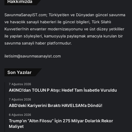
Hakkımızda
SavunmaSanayiST.com; Türkiye’den ve Dünyadan güncel savunma
ve havacılık sanayii haberleri ile güncel bilgileri, Türk Silahlı
Kuvvetleri’nin envanter modernizasyonunu ve üst düzey yetkililer
ile yapılan söyleşileri, kamuoyuyla paylaşmak amacıyla kurulan bir
savunma sanayii haber platformudur.
iletisim@savunmasanayist.com
Son Yazılar
7 Ağustos 2026
AKINCI’dan TOLUN P Atışı: Hedef Tam İsabetle Vuruldu
7 Ağustos 2026
ABD’deki Kariyerini Bıraktı HAVELSAN’a Döndü!
6 Ağustos 2026
Trump’ın “Altın Filosu” İçin 275 Milyar Dolarlık Rekor
Maliyet