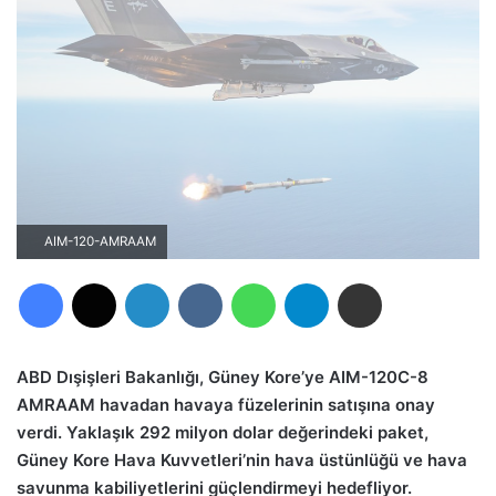
AIM-120-AMRAAM
Facebook
X
LinkedIn
VKontakte
WhatsApp
Telegram
E-Posta ile paylaş
ABD Dışişleri Bakanlığı, Güney Kore’ye AIM-120C-8
AMRAAM havadan havaya füzelerinin satışına onay
verdi. Yaklaşık 292 milyon dolar değerindeki paket,
Güney Kore Hava Kuvvetleri’nin hava üstünlüğü ve hava
savunma kabiliyetlerini güçlendirmeyi hedefliyor.