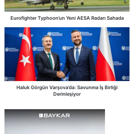
h
t
e
Eurofighter Typhoon’un Yeni AESA Radarı Sahada
r
T
H
y
a
p
l
h
u
o
k
o
G
n
ö
’
r
u
g
n
ü
Haluk Görgün Varşova’da: Savunma İş Birliği
Y
n
Derinleşiyor
e
V
n
a
i
r
A
ş
E
o
S
v