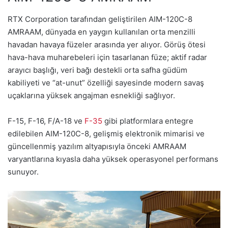
RTX Corporation tarafından geliştirilen AIM-120C-8
AMRAAM, dünyada en yaygın kullanılan orta menzilli
havadan havaya füzeler arasında yer alıyor. Görüş ötesi
hava-hava muharebeleri için tasarlanan füze; aktif radar
arayıcı başlığı, veri bağı destekli orta safha güdüm
kabiliyeti ve “at-unut” özelliği sayesinde modern savaş
uçaklarına yüksek angajman esnekliği sağlıyor.
F-15, F-16, F/A-18 ve
F-35
gibi platformlara entegre
edilebilen AIM-120C-8, gelişmiş elektronik mimarisi ve
güncellenmiş yazılım altyapısıyla önceki AMRAAM
varyantlarına kıyasla daha yüksek operasyonel performans
sunuyor.