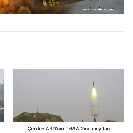
Ç
i
n
’
d
e
n
A
B
D
Çin’den ABD'nin THAAD'ına meydan