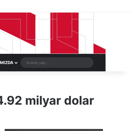
Facebook
X
LinkedIn
YouTube
Instagram
Telegram
Kayıt Ol
Rastgele Ma
Arama
IMIZDA
yap
...
.92 milyar dolar