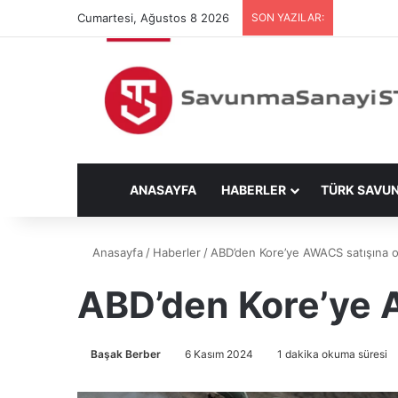
Cumartesi, Ağustos 8 2026
SON YAZILAR:
ANASAYFA
HABERLER
TÜRK SAVU
Anasayfa
/
Haberler
/
ABD’den Kore’ye AWACS satışına on
ABD’den Kore’ye A
Başak Berber
6 Kasım 2024
1 dakika okuma süresi