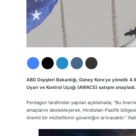
Facebook
X
LinkedIn
VKontakte
E-Posta ile paylaş
ABD Dışişleri Bakanlığı, Güney Kore’ye yönelik 4.
Uyarı ve Kontrol Uçağı (AWACS) satışını onayladı
Pentagon tarafından yapılan açıklamada, “Bu önerilen
amaçlarını destekleyerek, Hindistan-Pasifik bölgesi
önemli bir müttefikinin güvenliğini artıracaktır.” ifad