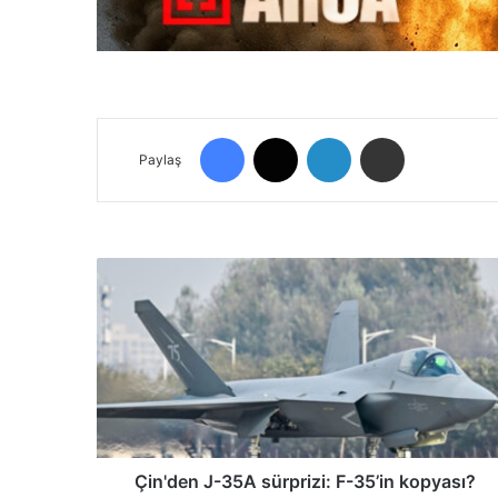
Facebook
X
LinkedIn
E-Posta ile paylaş
Paylaş
Ç
i
n
'
d
e
n
J
-
3
Çin'den J-35A sürprizi: F-35’in kopyası?