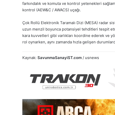
farkındalık ve komuta ve kontrol yetenekleri sağla
kontrol (AEW&C / AWACS) uçağı.
Çok Rollü Elektronik Taramalı Dizi (MESA) radar si
uzun menzil boyunca potansiyel tehditleri tespit et
kara kuvvetleri gibi varlıkları koordine ederek ve 
rol oynarken, aynı zamanda hızla gelişen durumlarda 
Kaynak:
SavunmaSanayiST.com
/ usnews