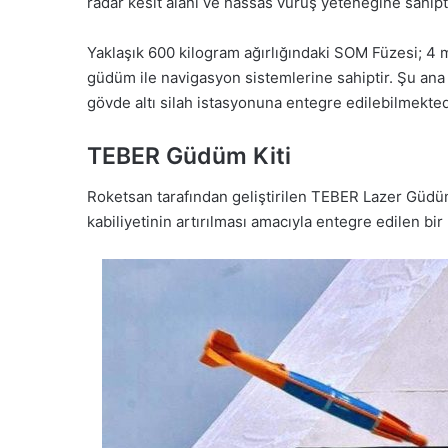
radar kesit alanı ve hassas vuruş yeteneğine sahipti
Yaklaşık 600 kilogram ağırlığındaki SOM Füzesi; 4 
güdüm ile navigasyon sistemlerine sahiptir. Şu ana
gövde altı silah istasyonuna entegre edilebilmekted
TEBER Güdüm Kiti
Roketsan tarafından geliştirilen TEBER Lazer Güd
kabiliyetinin artırılması amacıyla entegre edilen bir