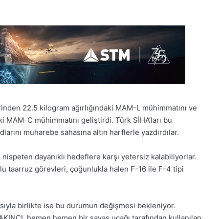
inden 22.5 kilogram ağırlığındaki MAM-L mühimmatını ve
ki MAM-C mühimmatını geliştirdi. Türk SİHA’ları bu
dlarını muharebe sahasına altın harflerle yazdırdılar.
nispeten dayanıklı hedeflere karşı yetersiz kalabiliyorlar.
lu taarruz görevleri, çoğunlukla halen F-16 ile F-4 tipi
ıyla birlikte ise bu durumun değişmesi bekleniyor.
 AKINCI, hemen hemen bir savaş uçağı tarafından kullanılan