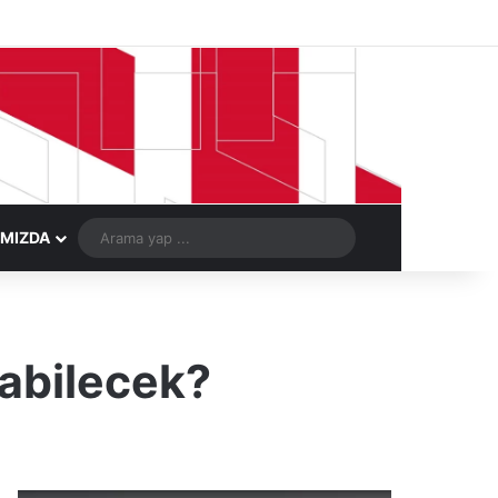
Facebook
X
LinkedIn
YouTube
Instagram
Telegram
Kayıt Ol
Rastgele Ma
Arama
IMIZDA
yap
...
abilecek?