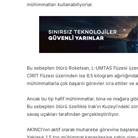
mühimmatları kullanabiliyorlar.
Bu sebepten ötürü Roketsan, L-UMTAS Füzesi üzer
CİRİT Füzesi üzerinden ise 6.5 kilogram ağırlığında
mühimmatlarla çok başarılı görevler icra ettiler ve a
Ancak bu tip hafif mühimmatlar, bina ve mağara gibi 
Bu sebepten ötürü özellikle Irak’ın Kuzeyi’ndeki zor
savaş uçakları tarafından gerçekleştiriliyor.
AKINCI’nın aktif olarak muharebe görevine başlamas
Yaklaşık 1.5 ton mühimmat kapasitesine sahip olan