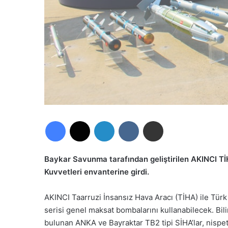
Facebook
X
LinkedIn
VKontakte
E-Posta ile paylaş
Baykar Savunma tarafından geliştirilen AKINCI TİH
Kuvvetleri envanterine girdi.
AKINCI Taarruzi İnsansız Hava Aracı (TİHA) ile Türk 
serisi genel maksat bombalarını kullanabilecek. Bili
bulunan ANKA ve Bayraktar TB2 tipi SİHA’lar, nispet