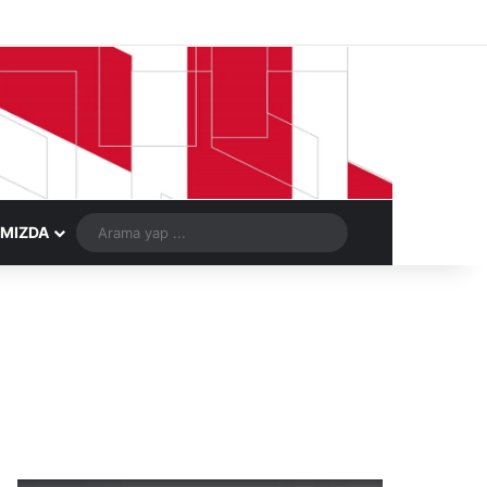
Facebook
X
LinkedIn
YouTube
Instagram
Telegram
Kayıt Ol
Rastgele Ma
Arama
IMIZDA
yap
...