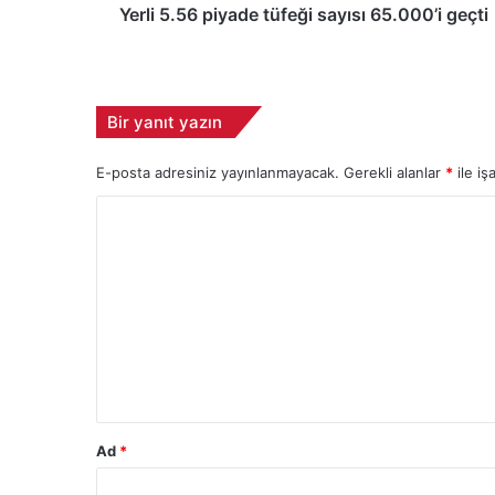
p
Yerli 5.56 piyade tüfeği sayısı 65.000’i geçti
i
y
a
d
Bir yanıt yazın
e
t
E-posta adresiniz yayınlanmayacak.
Gerekli alanlar
*
ile iş
ü
f
Y
e
ğ
o
i
r
s
u
a
y
m
ı
*
s
ı
6
Ad
*
5
.