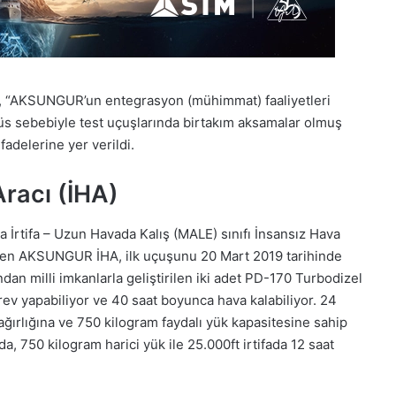
a, “AKSUNGUR’un entegrasyon (mühimmat) faaliyetleri
s sebebiyle test uçuşlarında birtakım aksamalar olmuş
fadelerine yer verildi.
racı (İHA)
 İrtifa – Uzun Havada Kalış (MALE) sınıfı İnsansız Hava
rilen AKSUNGUR İHA, ilk uçuşunu 20 Mart 2019 tarihinde
dan milli imkanlarla geliştirilen iki adet PD-170 Turbodizel
v yapabiliyor ve 40 saat boyunca hava kalabiliyor. 24
ağırlığına ve 750 kilogram faydalı yük kapasitesine sahip
750 kilogram harici yük ile 25.000ft irtifada 12 saat