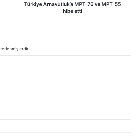
n
Türkiye Arnavutluk’a MPT-76 ve MPT-55
a
hibe etti
v
u
t
l
u
aretlenmişlerdir
k
’
a
M
P
T
-
7
6
v
e
M
P
T