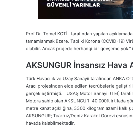
Prof Dr. Temel KOTİL tarafından yapılan açıklamad
tamamlanmak üzere. Tabi ki Korona (COVID-19) Virü
olabilir. Ancak projede herhangi bir gevşeme yok.” i
AKSUNGUR İnsansız Hava A
Türk Havacılık ve Uzay Sanayii tarafından ANKA Orta
Aracı projesinden elde edilen tecrübelerle gelişti
gerçekleştirmişti. TUSAŞ Motor Sanayii (TEI) tarafın
Motora sahip olan AKSUNGUR, 40.000ft irtifada göre
metre kanat açıklığına, 3300 kilogram azami kalkış 
AKSUNGUR; Taarruz/Deniz Karakol Görevi esnasında, 
havada kalabilmektedir.