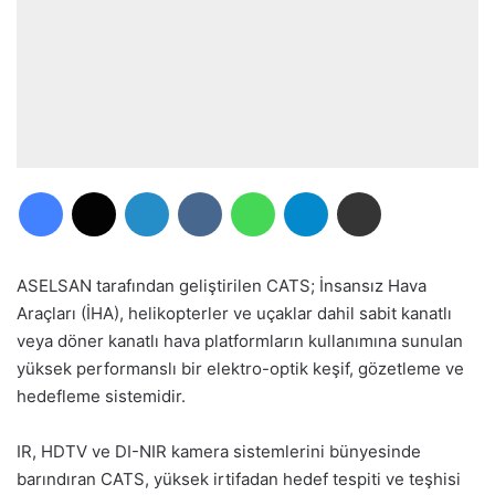
Facebook
X
LinkedIn
VKontakte
WhatsApp
Telegram
E-Posta ile paylaş
ASELSAN tarafından geliştirilen CATS; İnsansız Hava
Araçları (İHA), helikopterler ve uçaklar dahil sabit kanatlı
veya döner kanatlı hava platformların kullanımına sunulan
yüksek performanslı bir elektro-optik keşif, gözetleme ve
hedefleme sistemidir.
IR, HDTV ve DI-NIR kamera sistemlerini bünyesinde
barındıran CATS, yüksek irtifadan hedef tespiti ve teşhisi