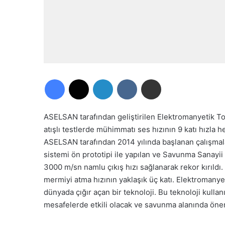
Facebook
X
LinkedIn
VKontakte
E-Posta ile paylaş
ASELSAN tarafından geliştirilen Elektromanyetik T
atışlı testlerde mühimmatı ses hızının 9 katı hızl
ASELSAN tarafından 2014 yılında başlanan çalışmalar 
sistemi ön prototipi ile yapılan ve Savunma Sanayii B
3000 m/sn namlu çıkış hızı sağlanarak rekor kırıldı.
mermiyi atma hızının yaklaşık üç katı. Elektromanyet
dünyada çığır açan bir teknoloji. Bu teknoloji kullanı
mesafelerde etkili olacak ve savunma alanında önem