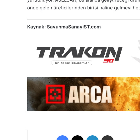
önde gelen üreticilerinden birisi haline gelmeyi hed
Kaynak: SavunmaSanayiST.com
Facebook
X
LinkedIn
E-Posta ile paylaş