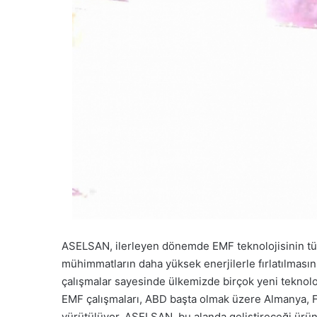
ASELSAN, ilerleyen dönemde EMF teknolojisinin tüm 
mühimmatların daha yüksek enerjilerle fırlatılması
çalışmalar sayesinde ülkemizde birçok yeni teknoloj
EMF çalışmaları, ABD başta olmak üzere Almanya, F
yürütülüyor. ASELSAN, bu alanda geliştireceği ürün