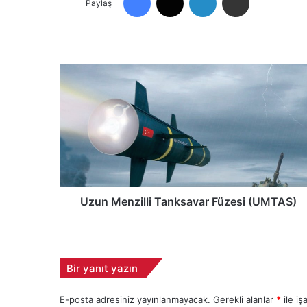
Paylaş
U
z
u
n
M
e
n
z
i
l
Uzun Menzilli Tanksavar Füzesi (UMTAS)
l
i
T
a
Bir yanıt yazın
n
k
E-posta adresiniz yayınlanmayacak.
Gerekli alanlar
*
ile iş
s