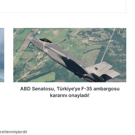
A
B
D
S
e
n
a
t
o
s
ABD Senatosu, Türkiye'ye F-35 ambargosu
u
kararını onayladı!
,
T
ü
r
k
aretlenmişlerdir
i