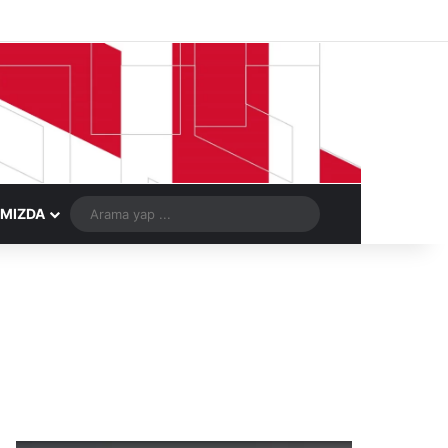
Facebook
X
LinkedIn
YouTube
Instagram
Telegram
Kayıt Ol
Rastgele Ma
Arama
IMIZDA
yap
...