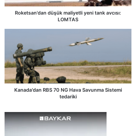
'
d
Roketsan'dan düşük maliyetli yeni tank avcısı:
a
LOMTAS
n
d
K
ü
a
ş
n
ü
a
k
d
m
a
a
'
l
d
i
a
y
n
Kanada'dan RBS 70 NG Hava Savunma Sistemi
e
R
tedariki
t
B
l
S
i
7
y
0
e
N
n
G