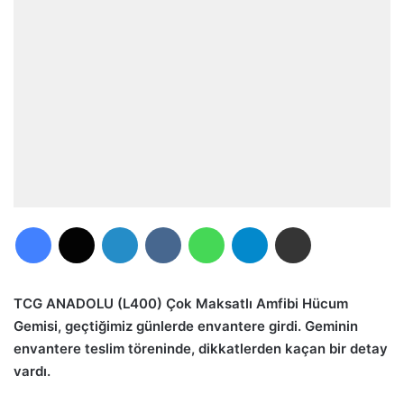
Facebook
X
LinkedIn
VKontakte
WhatsApp
Telegram
E-Posta ile paylaş
TCG ANADOLU (L400) Çok Maksatlı Amfibi Hücum
Gemisi, geçtiğimiz günlerde envantere girdi. Geminin
envantere teslim töreninde, dikkatlerden kaçan bir detay
vardı.