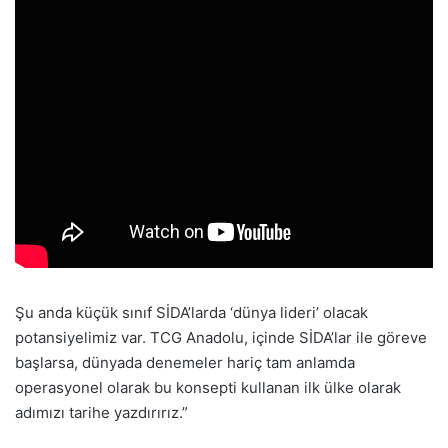
Şu anda küçük sınıf SİDA’larda ‘dünya lideri’ olacak
potansiyelimiz var. TCG Anadolu, içinde SİDA’lar ile göreve
başlarsa, dünyada denemeler hariç tam anlamda
operasyonel olarak bu konsepti kullanan ilk ülke olarak
adımızı tarihe yazdırırız.”