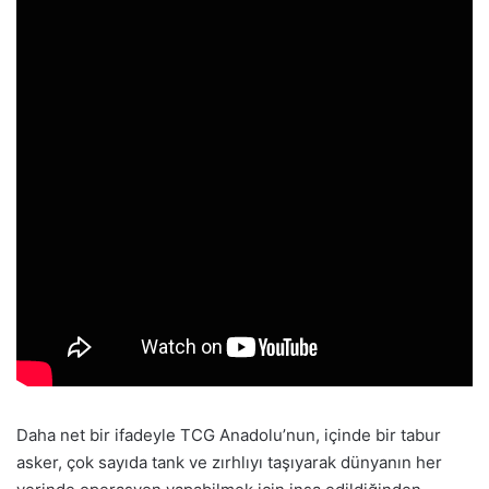
Daha net bir ifadeyle TCG Anadolu’nun, içinde bir tabur
asker, çok sayıda tank ve zırhlıyı taşıyarak dünyanın her