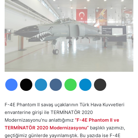
Facebook
X
LinkedIn
VKontakte
WhatsApp
Telegram
E-Posta ile paylaş
F-4E Phantom II savaş uçaklarının Türk Hava Kuvvetleri
envanterine girişi ile TERMİNATÖR 2020
Modernizasyonu’nu anlattığımız
“F-4E Phantom II ve
TERMİNATÖR 2020 Modernizasyonu”
başlıklı yazımızı,
geçtiğimiz günlerde yayınlamıştık. Bu yazıda ise F-4E