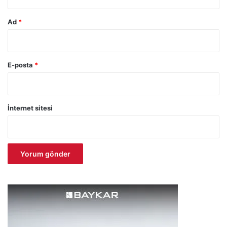
p
ı
Ad
*
E-posta
*
İnternet sitesi