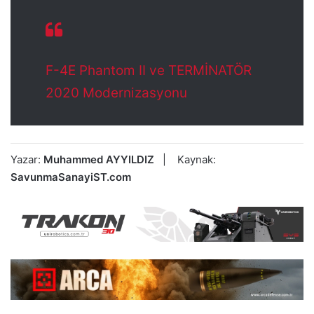
F-4E Phantom II ve TERMİNATÖR
2020 Modernizasyonu
Yazar:
Muhammed AYYILDIZ
| Kaynak:
SavunmaSanayiST.com