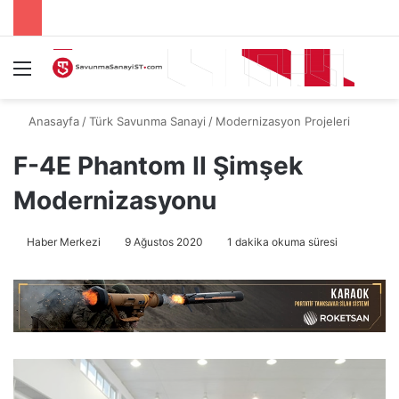
Menü
A
Anasayfa
/
Türk Savunma Sanayi
/
Modernizasyon Projeleri
F-4E Phantom II Şimşek
Modernizasyonu
Haber Merkezi
9 Ağustos 2020
1 dakika okuma süresi