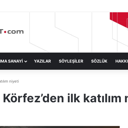
NMA SANAYİ
YAZILAR
SÖYLEŞİLER
SÖZLÜK
HAKK
ılım niyeti
örfez’den ilk katılım 