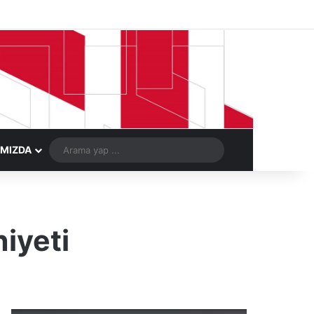
Facebook
X
LinkedIn
YouTube
Instagram
Telegram
Kayıt Ol
Rastgele Ma
Arama
IMIZDA
yap
...
niyeti