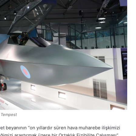
Tempest
et beyanının “on yıllardır süren hava muharebe ilişkimizi
ğimizi araştırmak üzere bir Ortaklık Fizibilite Çalışması”