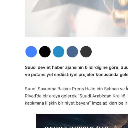
Facebook
X
LinkedIn
VKontakte
E-Posta ile paylaş
Suudi devlet haber ajansının bildirdiğine göre, S
ve potansiyel endüstriyel projeler konusunda gelec
Suudi Savunma Bakanı Prens Halid bin Salman ve 
Riyad’da bir araya gelerek “Suudi Arabistan Krallı
katılımına ilişkin bir niyet beyanı” imzaladıkları belirt