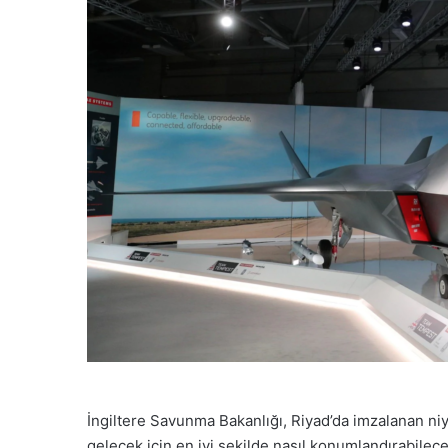
İngiltere Savunma Bakanlığı, Riyad’da imzalanan niy
gelecek için en iyi şekilde nasıl konumlandırabilece