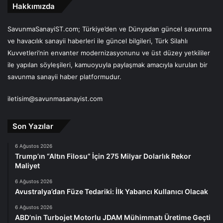
Hakkımızda
SavunmaSanayiST.com; Türkiye’den ve Dünyadan güncel savunma
ve havacılık sanayii haberleri ile güncel bilgileri, Türk Silahlı
Kuvvetleri’nin envanter modernizasyonunu ve üst düzey yetkililer
ile yapılan söyleşileri, kamuoyuyla paylaşmak amacıyla kurulan bir
savunma sanayii haber platformudur.
iletisim@savunmasanayist.com
Son Yazılar
6 Ağustos 2026
Trump’ın “Altın Filosu” İçin 275 Milyar Dolarlık Rekor
Maliyet
6 Ağustos 2026
Avustralya’dan Füze Tedariki: İlk Yabancı Kullanıcı Olacak
6 Ağustos 2026
ABD’nin Turbojet Motorlu JDAM Mühimmatı Üretime Geçti