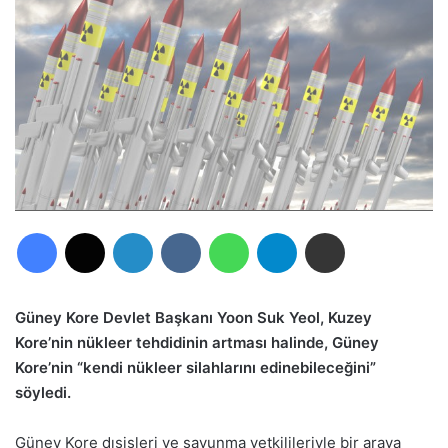
Facebook
X
LinkedIn
VKontakte
WhatsApp
Telegram
E-Posta ile paylaş
Güney Kore Devlet Başkanı Yoon Suk Yeol, Kuzey
Kore’nin nükleer tehdidinin artması halinde, Güney
Kore’nin “kendi nükleer silahlarını edinebileceğini”
söyledi.
Güney Kore dışişleri ve savunma yetkilileriyle bir araya