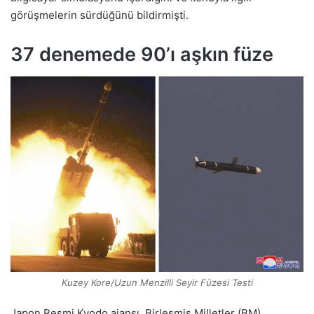
görüşmelerin sürdüğünü bildirmişti.
37 denemede 90’ı aşkın füze
Kuzey Kore/Uzun Menzilli Seyir Füzesi Testi
Japon Resmi Kyodo ajansı, Birleşmiş Milletler (BM)