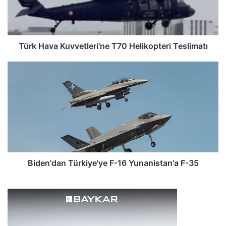
a
v
a
K
u
Türk Hava Kuvvetleri'ne T70 Helikopteri Teslimatı
v
v
B
e
i
t
d
l
e
e
n
r
'
i
d
'
a
n
n
e
T
Biden'dan Türkiye'ye F-16 Yunanistan'a F-35
T
ü
7
r
0
k
H
i
e
y
l
e