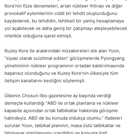
Kore’nin füze denemeleri, artan nükleer ihtirası ve diğer
provokatif eylemlerinin ciddi bir tehdit oluşturduğunu
kaydederek, bu tehdidin, tehlikeli bir yanlış hesaplamaya
yol açabilecek ve daha geniş bir çatışmayı ateşleyebilecek
nitelikte olduğuna işaret etmişti.
Kuzey Kore ile aralarındaki müzakereleri ele alan Yoon,
“siyasi olarak suistimal edilen” görüşmelerde Pyongyang
yönetiminin nükleer programının ortadan kaldırılmasında
başarısız olunduğunu ve Kuzey Kore’nin ülkesiyle tüm
iletişim kanallarını kestiğini söylemişti.
Ülkenin Chosun Ilbo gazetesine ay başında verdiği
demeçte kullandığı “ABD ile ortak planlama ve nükleer
kapasite açısından ortak tatbikatlar hakkında görüşme
halindeyiz. ABD de bu konuda oldukça olumlu.” ifadeleri
sorulan Yoon, tatbikat planının, masa üstü tatbikatlar ve
bilgisayar simülasyonu içerdiğini ve konuyla ilgili