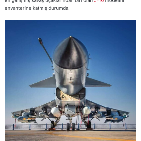
en gelişmiş savaş uçaklarından biri olan
J-10
modelini
envanterine katmış durumda.