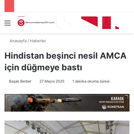
Menü
A
Anasayfa
/
Haberler
Hindistan beşinci nesil AMCA
için düğmeye bastı
Başak Berber
27 Mayıs 2025
1 dakika okuma süresi