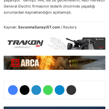
yaşanıyor.” demişti. HAL ise bu gecikmelerin, ABD merkezli
General Electric firmasının tedarik zincirinde yaşadığı
sorunlardan kaynaklandığını açıklamıştı.
Kaynak:
SavunmaSanayiST.com
/ Reuters
Facebook
X
LinkedIn
WhatsApp
Telegram
E-Posta ile paylaş