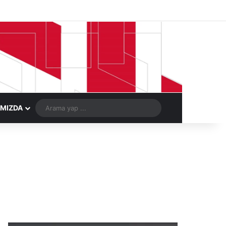
Facebook
X
LinkedIn
YouTube
Instagram
Telegram
Kayıt Ol
Rastgele Ma
Arama
IMIZDA
yap
...