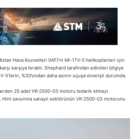
stan Hava Kuvvetleri (IAF)’ni Mi-17V-5 helikopterleri için
arşı karşıya bıraktı. Shephard tarafından edinilen bilgiye
7V-5’lerin, %30’undan daha azının uçuşa elverişli durumda.
icilerden 25 adet VK-2500-03 motoru tedarik etmeyi
tıldı. Hint savunma sanayii sektörünün VK-2500-03 motorunu