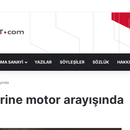
NMA SANAYİ
YAZILAR
SÖYLEŞİLER
SÖZLÜK
HAKK
şında
erine motor arayışında