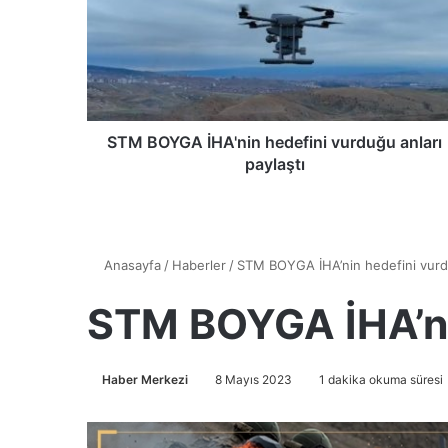
B
O
Y
G
A
İ
H
STM BOYGA İHA'nin hedefini vurduğu anları
A
paylaştı
'
n
i
n
h
e
d
e
f
i
n
i
v