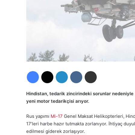
Facebook
X
LinkedIn
VKontakte
E-Posta ile paylaş
Hindistan, tedarik zincirindeki sorunlar nedeniyle
yeni motor tedarikçisi arıyor.
Rus yapımı
Mi-17
Genel Maksat Helikopterleri, Hindis
17’leri harbe hazır tutmakta zorlanıyor. İhtiyaç duy
edilmesi giderek zorlaşıyor.