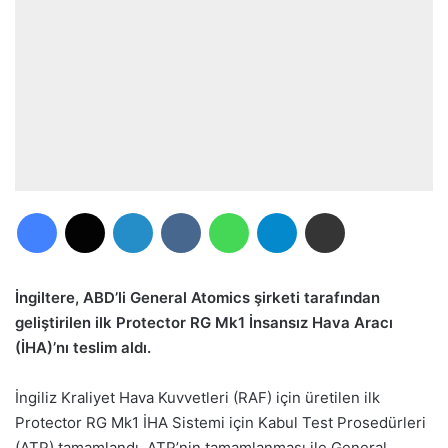
Facebook
X
LinkedIn
VKontakte
WhatsApp
Telegram
E-Posta ile paylaş
İngiltere, ABD’li General Atomics şirketi tarafından
geliştirilen ilk Protector RG Mk1 İnsansız Hava Aracı
(İHA)’nı teslim aldı.
İngiliz Kraliyet Hava Kuvvetleri (RAF) için üretilen ilk
Protector RG Mk1 İHA Sistemi için Kabul Test Prosedürleri
(ATP) tamamlandı. ATP’nin tamamlanması ile General