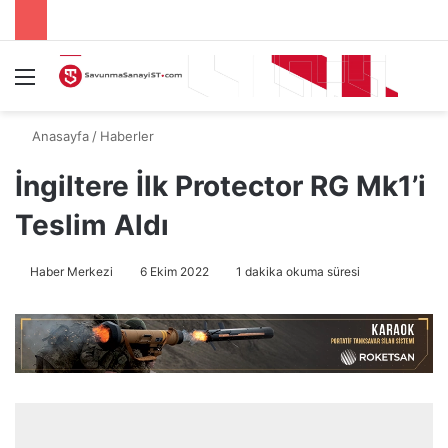
Menü
A
Anasayfa
/
Haberler
İngiltere İlk Protector RG Mk1’i
Teslim Aldı
Haber Merkezi
6 Ekim 2022
1 dakika okuma süresi