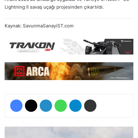
Lightning II savaş uçağı projesinden çıkartıldı.
Kaynak: SavunmaSanayiST.com
Facebook
X
LinkedIn
WhatsApp
Telegram
E-Posta ile paylaş
K
o