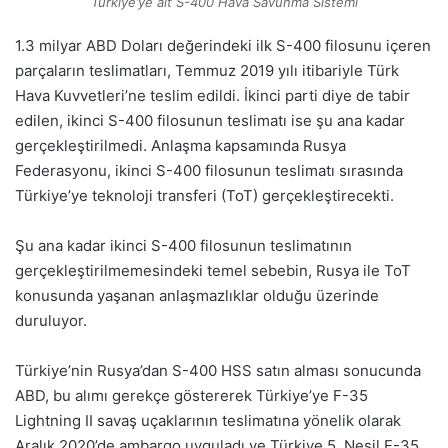
Türkiye’ye ait S-400 Hava Savunma Sistemi
1.3 milyar ABD Doları değerindeki ilk S-400 filosunu içeren
parçaların teslimatları, Temmuz 2019 yılı itibariyle Türk
Hava Kuvvetleri’ne teslim edildi. İkinci parti diye de tabir
edilen, ikinci S-400 filosunun teslimatı ise şu ana kadar
gerçekleştirilmedi. Anlaşma kapsamında Rusya
Federasyonu, ikinci S-400 filosunun teslimatı sırasında
Türkiye’ye teknoloji transferi (ToT) gerçekleştirecekti.
Şu ana kadar ikinci S-400 filosunun teslimatının
gerçekleştirilmemesindeki temel sebebin, Rusya ile ToT
konusunda yaşanan anlaşmazlıklar olduğu üzerinde
duruluyor.
Türkiye’nin Rusya’dan S-400 HSS satın alması sonucunda
ABD, bu alımı gerekçe göstererek Türkiye’ye F-35
Lightning II savaş uçaklarının teslimatına yönelik olarak
Aralık 2020’de ambargo uyguladı ve Türkiye 5. Nesil F-35