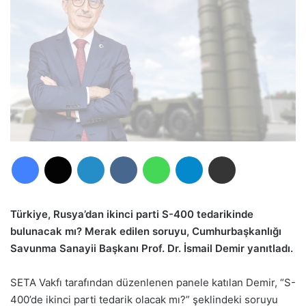
Facebook
X
LinkedIn
VKontakte
WhatsApp
Telegram
E-Posta ile paylaş
Türkiye, Rusya’dan ikinci parti S-400 tedarikinde
bulunacak mı? Merak edilen soruyu, Cumhurbaşkanlığı
Savunma Sanayii Başkanı Prof. Dr. İsmail Demir yanıtladı.
SETA Vakfı tarafından düzenlenen panele katılan Demir, “S-
400’de ikinci parti tedarik olacak mı?” şeklindeki soruyu