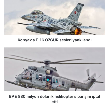
n
y
a
'
d
a
F
-
Konya'da F-16 ÖZGÜR sesleri yankılandı
1
6
B
Ö
A
Z
E
G
8
Ü
8
R
0
s
m
e
i
s
l
l
y
BAE 880 milyon dolarlık helikopter siparişini iptal
e
o
etti
r
n