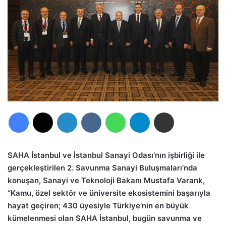
Facebook
X
LinkedIn
VKontakte
WhatsApp
Telegram
E-Posta ile paylaş
SAHA İstanbul ve İstanbul Sanayi Odası’nın işbirliği ile
gerçekleştirilen 2. Savunma Sanayi Buluşmaları’nda
konuşan, Sanayi ve Teknoloji Bakanı Mustafa Varank,
“
Kamu, özel sektör ve üniversite ekosistemini başarıyla
hayat geçiren;
430 üyesiyle Türkiye’nin en büyük
kümelenmesi olan SAHA İstanbul,
bugün savunma ve