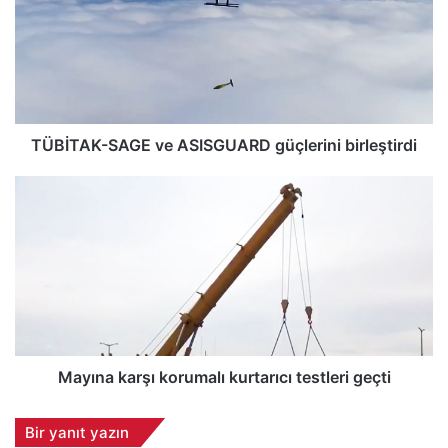
İ
T
A
K
-
S
A
TÜBİTAK-SAGE ve ASISGUARD güçlerini birleştirdi
G
E
M
v
a
e
y
A
ı
S
n
I
a
S
k
G
a
U
r
A
ş
Mayına karşı korumalı kurtarıcı testleri geçti
R
ı
D
k
Bir yanıt yazın
g
o