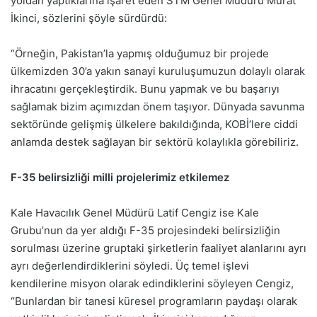
yoldan yaptıklarına işaret eden STM Genel Müdürü Murat
İkinci, sözlerini şöyle sürdürdü:
“Örneğin, Pakistan’la yapmış olduğumuz bir projede
ülkemizden 30’a yakın sanayi kuruluşumuzun dolaylı olarak
ihracatını gerçekleştirdik. Bunu yapmak ve bu başarıyı
sağlamak bizim açımızdan önem taşıyor. Dünyada savunma
sektöründe gelişmiş ülkelere bakıldığında, KOBİ’lere ciddi
anlamda destek sağlayan bir sektörü kolaylıkla görebiliriz.
F-35 belirsizliği milli projelerimiz etkilemez
Kale Havacılık Genel Müdürü Latif Cengiz ise Kale
Grubu’nun da yer aldığı F-35 projesindeki belirsizliğin
sorulması üzerine gruptaki şirketlerin faaliyet alanlarını ayrı
ayrı değerlendirdiklerini söyledi. Üç temel işlevi
kendilerine misyon olarak edindiklerini söyleyen Cengiz,
“Bunlardan bir tanesi küresel programların paydaşı olarak