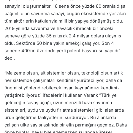
sanayini oluşturmaktır. 18 sene önce yüzde 80 oranla dışa
bağımlı olan savunma sanayi, bugün ekosistemde yer alan
tüm aktörlerin katkılarıyla milli bir yapıya dönüşmüş oldu.
2019 yılında savunma ve havacılık ihracatı bir önceki
seneye göre yüzde 35 artarak 2.4 milyar dolara ulaşmış
oldu. Sektörde 50 bine yakın emekçi çalışıyor. Son 4
senede 400’ün üzerinde yerli patent başvurusu yapıldı”
dedi.
“Malzeme olsun, alt sistemler olsun, teknoloji olsun artık
her sistemde çalışmaları kendimiz yürütebiliyor, daha da
önemlisi yönlendirebilecek insan kaynağımızı kendimiz
yetiştirebiliyoruz” ifadelerini kullanan Varank “Türkiye
geleceğin savaş uçağı, uzun menzilli hava savunma
sistemleri, uydu ve uydu fırlatma sistemleri gibi alanlarda
ürün geliştirme faaliyetlerini sürdürüyor. Bu alanlarda
çalışan ülke sayısı aslında bir elin parmağını geçmez. Daha
önce bunları hayal bile edemezken şu anda küresel