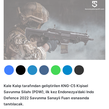
Facebook
X
LinkedIn
VKontakte
WhatsApp
Telegram
E-Posta ile paylaş
Kale Kalıp tarafından geliştirilen KNG-C5 Kişisel
Savunma Silahı (PDW), ilk kez Endonezya’daki Indo
Defence 2022 Savunma Sanayii Fuarı esnasında
tanıtılacak.