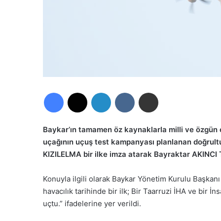
Facebook
X
LinkedIn
VKontakte
E-Posta ile paylaş
Baykar’ın tamamen öz kaynaklarla milli ve özgün 
uçağının uçuş test kampanyası planlanan doğru
KIZILELMA bir ilke imza atarak Bayraktar AKINCI Tİ
Konuyla ilgili olarak Baykar Yönetim Kurulu Başkan
havacılık tarihinde bir ilk; Bir Taarruzi İHA ve bir
uçtu.” ifadelerine yer verildi.