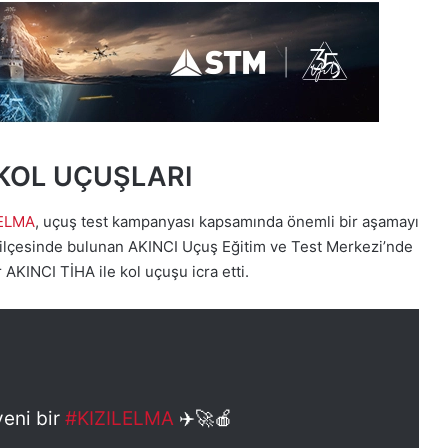
 KOL UÇUŞLARI
LELMA
, uçuş test kampanyası kapsamında önemli bir aşamayı
u ilçesinde bulunan AKINCI Uçuş Eğitim ve Test Merkezi’nde
 AKINCI TİHA ile kol uçuşu icra etti.
yeni bir
#KIZILELMA
✈️🚀🍎