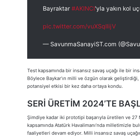
Bayraktar
#AKINCI
'yla yakın kol u
pic.twitter.com/vuXSqIIijV
— SavunmaSanayiST.com (@Sav
Test kapsamında bir insansız savaş uçağı ile bir ins
Böylece Baykar’ın milli ve özgün olarak geliştirdiğ
potansiyel etkisi bir kez daha ortaya kondu.
SERİ ÜRETİM 2024’TE BAŞ
Şimdiye kadar iki prototipi başarıyla üretilen ve 
kapsamında Atatürk Havalimanı’nda milletimizle bul
faaliyetleri devam ediyor. Milli insansız savaş uçağ