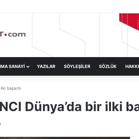
NMA SANAYİ
YAZILAR
SÖYLEŞİLER
SÖZLÜK
HAKK
lki başardı
CI Dünya’da bir ilki b
i