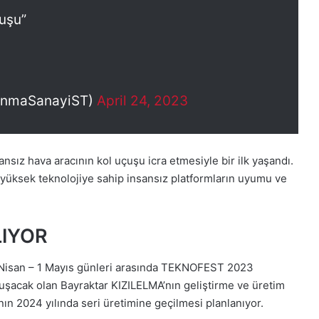
çuşu”
unmaSanayiST)
April 24, 2023
ansız hava aracının kol uçuşu icra etmesiyle bir ilk yaşandı.
i, yüksek teknolojiye sahip insansız platformların uyumu ve
LIYOR
27 Nisan – 1 Mayıs günleri arasında TEKNOFEST 2023
uşacak olan Bayraktar KIZILELMA’nın geliştirme ve üretim
ının 2024 yılında seri üretimine geçilmesi planlanıyor.