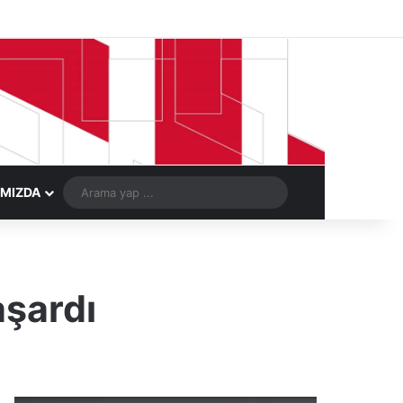
Facebook
X
LinkedIn
YouTube
Instagram
Telegram
Kayıt Ol
Rastgele Ma
Arama
IMIZDA
yap
...
aşardı