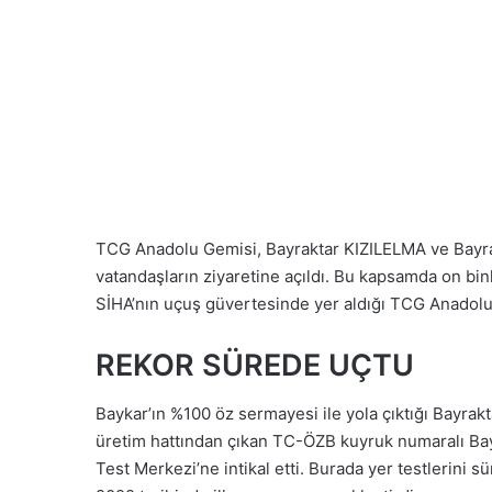
TCG Anadolu Gemisi, Bayraktar KIZILELMA ve Bayra
vatandaşların ziyaretine açıldı. Bu kapsamda on b
SİHA’nın uçuş güvertesinde yer aldığı TCG Anadolu g
REKOR SÜREDE UÇTU
Baykar’ın %100 öz sermayesi ile yola çıktığı Bayrak
üretim hattından çıkan TC-ÖZB kuyruk numaralı Ba
Test Merkezi’ne intikal etti. Burada yer testlerini s