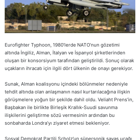
Eurofighter Typhoon, 1980’lerde NATO’nun gözetimi
altında İngiliz, Alman, İtalyan ve İspanyol şirketlerinden
oluşan bir konsorsiyum tarafından geliştirildi. Sonuç olarak
uçakların ihracatı için ilgili dört ülkenin de onayı gerekiyor.
Sunak, Alman koalisyonu içindeki bölünmeler nedeniyle
tehdit altında olan anlaşmanın nasıl kurtarılacağına ilişkin
görüşmelere yoğun bir şekilde dahil oldu. Veliaht Prens’in,
Başbakan ile birlikte Birleşik Krallık-Suudi savunma
ilişkilerini geliştirme sözü vermesinin ardından bu
sonbaharda Londra’yı ziyaret etmesi bekleniyor.
Sosyal Demokrat Partili Scholz’un süpersonik savaş uçağı