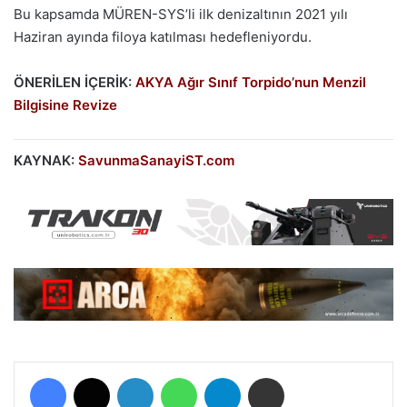
Bu kapsamda MÜREN-SYS’li ilk denizaltının 2021 yılı
Haziran ayında filoya katılması hedefleniyordu.
ÖNERİLEN İÇERİK:
AKYA Ağır Sınıf Torpido’nun Menzil
Bilgisine Revize
KAYNAK:
SavunmaSanayiST.com
Facebook
X
LinkedIn
WhatsApp
Telegram
E-Posta ile paylaş