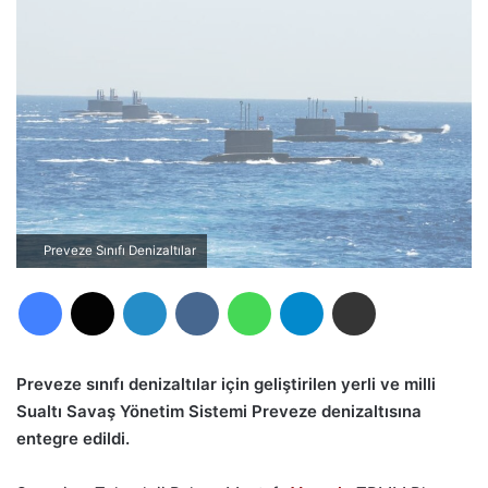
Preveze Sınıfı Denizaltılar
Facebook
X
LinkedIn
VKontakte
WhatsApp
Telegram
E-Posta ile paylaş
Preveze sınıfı denizaltılar için geliştirilen yerli ve milli
Sualtı Savaş Yönetim Sistemi Preveze denizaltısına
entegre edildi.